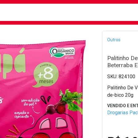
busca
isa?
Bread
Outros
Palitinho D
Beterraba E
824100
Palitinho De 
de-bico 20g
Drogarias Pa