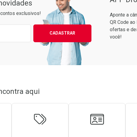
 novidades
contos exclusivos!
Aponte a câm
QR Code ao 
ixo para receber as melhores ofertas:
ofertas e de
CADASTRAR
você!
ncontra aqui