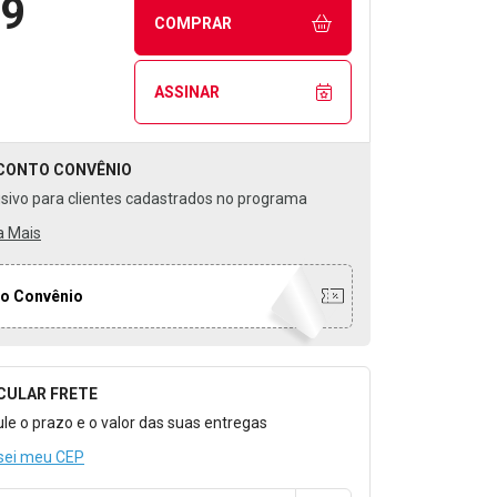
99
COMPRAR
ASSINAR
CONTO
CONVÊNIO
usivo para clientes cadastrados no programa
a Mais
o Convênio
CULAR FRETE
o para Calcular o Frete
ule o prazo e o valor das suas entregas
sei meu CEP