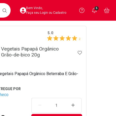
Acesse sua Conta
Precisa de 
Notific
Aces
Bem Vindo,
5
Você po
notifica
Vo
it
BUSCAR
Ver Recursos 
Faça seu Login ou Cadastro
crumb
5.0
Atendimento ao 
2
Central de Ajud
e Vegetais Papapá Orgânico
ADICIONAR AOS 
 Grão-de-bico 20g
Televendas
4020-4404
Vegetais Papapá Orgânico Beterraba E Grão-
checo
REMOVER UMA UNIDADE
AUMENTAR UMA UNIDA