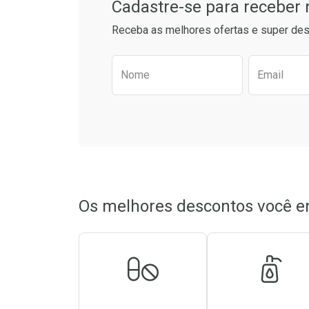
Cadastre-se para receber
Receba as melhores ofertas e super des
Preencha o formulário aba
Nome
Email
Os melhores descontos você e