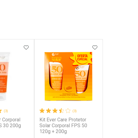
FAVORITOS
ADICIONAR AOS FAVORITOS
ADICIONAR AOS 
(3)
(3)
r Corporal
Kit Ever Care Protetor
S 30 200g
Solar Corporal FPS 50
120g + 200g