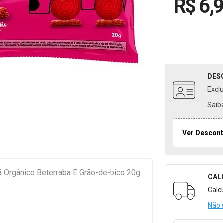
R$ 6,
DES
Excl
Saib
Ver Descont
á Orgânico Beterraba E Grão-de-bico 20g
CAL
Formulári
Calc
Não 