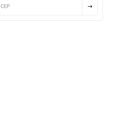
u CEP
CALCULAR FRETE