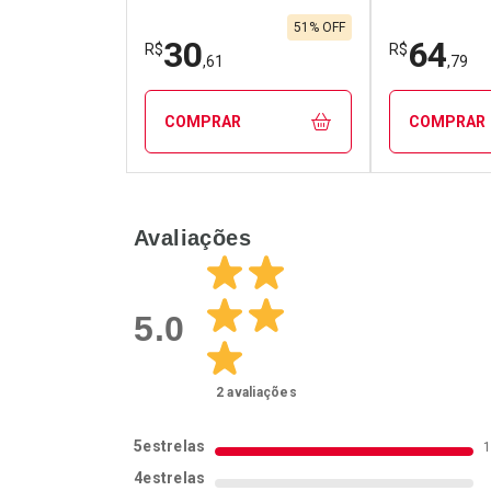
51% OFF
30
64
R$
R$
,61
,79
COMPRAR
COMPRAR
FECHAR
FECHAR
Avaliações
Laboratório
Laborató
Por Menos
Por Men
5.0
2
avaliações
5
estrelas
4
estrelas