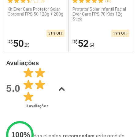
(3)
(10)
Kit Ever Care Protetor Solar
Protetor Solar Infantil Facial
Corporal FPS 50 120g + 200g
Ever Care FPS 70 Kids 12g
Stick
31% OFF
19% OFF
50
52
R$
R$
,25
,64
FECHAR
F
FECHAR
F
Avaliações
Laboratório
Laboratório
Por Menos
Por Menos
5.0
3
avaliações
100%
dos clientes
recomendam
este produto