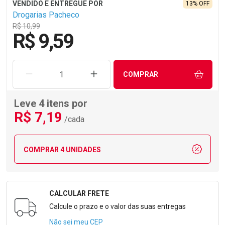
13% OFF
Drogarias Pacheco
R$ 10,99
R$ 9,59
REMOVER UMA UNIDADE
AUMENTAR UMA UNIDADE
COMPRAR
Leve 4 itens por
R$
7
,19
/cada
COMPRAR 4 UNIDADES
CALCULAR FRETE
Formulário para Calcular o Frete
Calcule o prazo e o valor das suas entregas
Não sei meu CEP