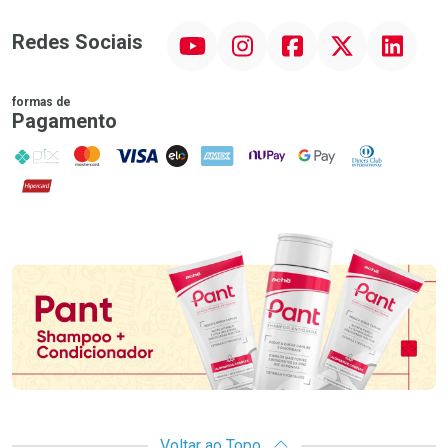
YouTube
Instagram
Facebook
Twitter
Linkedin
Redes Sociais
formas de
Pagamento
PIX
MasterCard
VISA
ELO
AMEX
NuPay
Google Pay
Diners Club
Hipercard
Promoção em Destaque
Voltar ao Topo