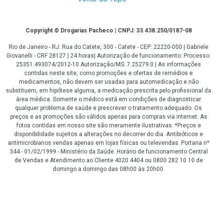
Copyright
Copyright © Drogarias Pacheco | CNPJ: 33.438.250/0187-08
Rio de Janeiro - RJ: Rua do Catete, 300 - Catete - CEP: 22220-000 | Gabriele
Giovanelli - CRF 28127 | 24 horas| Autorização de funcionamento: Processo:
25351.493074/2012-10 Autorização/MS: 7.25279.0 | As informações
contidas neste site, como promoções e ofertas de remédios e
medicamentos, não devem ser usadas para automedicação e não
substituem, em hipótese alguma, a medicação prescrita pelo profissional da
área médica. Somente o médico está em condições de diagnosticar
qualquer problema de saúde e prescrever o tratamento adequado. Os
preços e as promoções são válidos apenas para compras via internet. As
fotos contidas em nosso site são meramente ilustrativas. *Preços e
disponibilidade sujeitos a alterações no decorrer do dia. Antibióticos e
antimicrobianos vendas apenas em lojas físicas ou televendas. Portaria nº
344 - 01/02/1999 - Ministério da Saúde. Horário de funcionamento Central
de Vendas e Atendimento ao Cliente 4020 4404 ou 0800 282 10 10 de
domingo a domingo das 08h00 às 20h00.
LGPD Aceite os Cookies