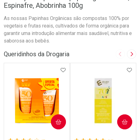
Espinafre, Abobrinha 100g
As nossas Papinhas Orgânicas são compostas 100% por
vegetais e frutas reais, cultivados de forma orgânica para
garantir uma introdução alimentar mais saudável, nutritiva e
saborosa aos bebês.
Queridinhos da Drogaria
Imagem A
Pró
ADICIONAR AOS FAVORITOS
ADIC
COMPRAR
COMPRAR