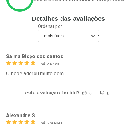
Detalhes das avaliações
Ativar Desconto
Ativar Desconto
Ordenar por
Comprar sem Desconto
Comprar sem Desconto
Por R$ 50,25/cada
Por R$ 52,64/cada
Comprar sem Desconto
Comprar sem Desconto
Por R$ 50,25/cada
Por R$ 52,64/cada
Salma Bispo dos santos
há 2 anos
O bebê adorou muito bom
esta avaliação foi útil?
0
0
Alexandre S.
há 5 meses