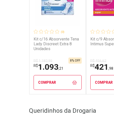
(0)
Kit c/16 Absorvente Tena
Kit c/9 Absor
Lady Discreet Extra 8
Intimus Supe
Unidades
8% OFF
R$ 1.182,95
R$ 456,62
1.093
421
R$
R$
,21
,98
COMPRAR
COMPRAR
FECHAR
FECHAR
Queridinhos da Drogaria
Laboratório
Laborató
Por Menos
Por Men