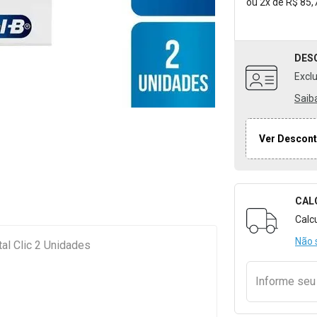
ou
2
x
de
R$ 85,
DES
Excl
Saib
Ver Descont
CAL
Formulári
Calc
Não 
tal Clic 2 Unidades
Informe se