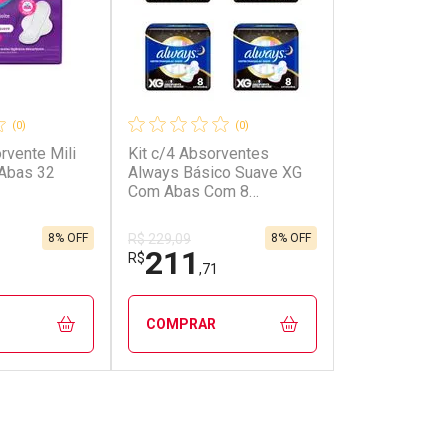
(0)
(0)
rvente Mili
Kit c/4 Absorventes
Abas 32
Always Básico Suave XG
Com Abas Com 8
Unidades
8% OFF
8% OFF
R$ 229,09
211
R$
,71
COMPRAR
FECHAR
FECHAR
FECHAR
FECHAR
rio
Laboratório
os
Por Menos