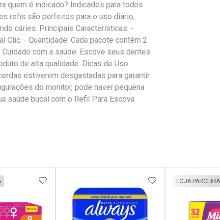
ra quem é indicado? Indicados para todos
es refis são perfeitos para o uso diário,
do cáries. Principais Características: -
al Clic. - Quantidade: Cada pacote contém 2
. - Cuidado com a saúde: Escove seus dentes
duto de alta qualidade. Dicas de Uso:
 cerdas estiverem desgastadas para garantir
igurações do monitor, pode haver pequena
sua saúde bucal com o Refil Para Escova
FAVORITOS
ADICIONAR AOS FAVORITOS
ADICIONAR AOS 
A
LOJA PARCEIRA