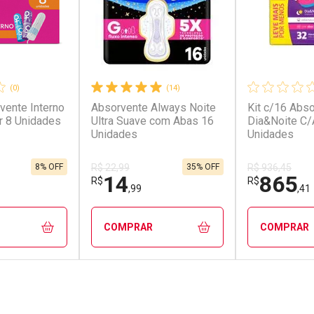
(0)
(14)
vente Interno
Absorvente Always Noite
Kit c/16 Abso
r 8 Unidades
Ultra Suave com Abas 16
Dia&Noite C/
Unidades
Unidades
8% OFF
35% OFF
R$ 22,99
R$ 936,45
14
865
R$
R$
,99
,41
COMPRAR
COMPRAR
FECHAR
FECHAR
FECHAR
FECHAR
rio
Laboratório
Laborató
os
Por Menos
Por Men