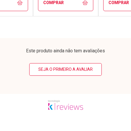
COMPRAR
COMPRAR
FECHAR
FECHAR
FECHAR
FECHAR
rio
Laboratório
Laborató
os
Por Menos
Por Men
Este produto ainda não tem avaliações
SEJA O PRIMEIRO A AVALIAR
conto
Ativar Desconto
Ativar Desc