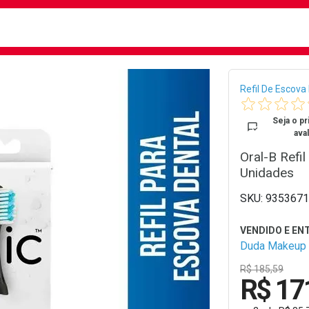
busca
isa?
Bread
Refil De Escova
Seja o pr
aval
Oral-B Refil
Unidades
9353671
Duda Makeup
R$ 185,59
R$ 17