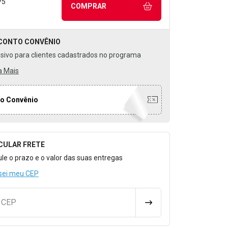
75
COMPRAR
CONTO
CONVÊNIO
usivo para clientes cadastrados no programa
a Mais
o Convênio
CULAR FRETE
o para Calcular o Frete
ule o prazo e o valor das suas entregas
sei meu CEP
u CEP
CALCULAR FRETE