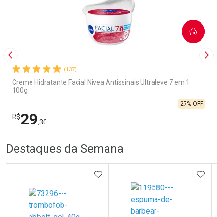
COMPRAR
Imagem Anterior
Pró
(137)
Creme Hidratante Facial Nivea Antissinais Ultraleve 7 em 1
100g
27% OFF
29
R$
,30
R
R
FECHA
FECHA
Destaques da Semana
Laboratório
Por Menos
ADICIONAR AOS FAVORITOS
ADIC