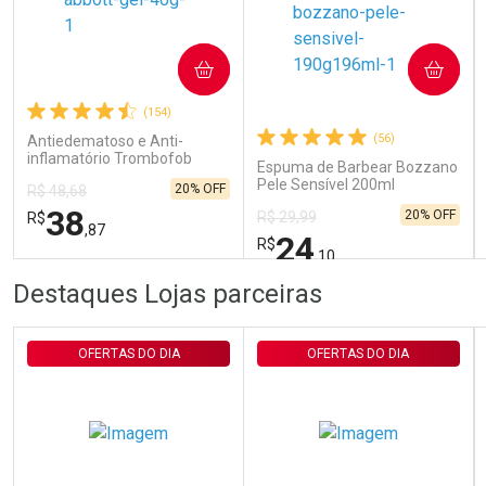
Ativar Desconto
COMPRAR
COMPRAR
(154)
Comprar sem Desconto
Comprar sem Desconto
Por R$ 29,30/cada
Por R$ 29,30/cada
(56)
Antiedematoso e Anti-
inflamatório Trombofob
Espuma de Barbear Bozzano
200U/g 40g
Pele Sensível 200ml
20% OFF
R$ 48,68
38
20% OFF
R$ 29,99
R$
,87
24
R$
,10
FECHAR
FECHAR
FEC
FEC
Destaques Lojas parceiras
Laboratório
Laboratório
Por Menos
Por Menos
OFERTAS DO DIA
OFERTAS DO DIA