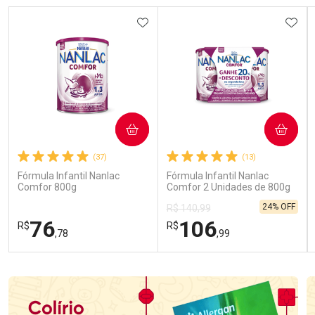
ADICIONAR AOS FAVORITOS
ADIC
COMPRAR
COMPRAR
(37)
(13)
Fórmula Infantil Nanlac
Fórmula Infantil Nanlac
Comfor 800g
Comfor 2 Unidades de 800g
24% OFF
R$ 140,99
76
106
R$
R$
,78
,99
FECHAR
FECHAR
FEC
FEC
Laboratório
Laboratório
Por Menos
Por Menos