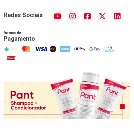
YouTube
Instagram
Facebook
Twitter
Linkedin
Redes Sociais
formas de
Pagamento
PIX
MasterCard
VISA
ELO
AMEX
NuPay
Google Pay
Diners Club
Hipercard
Promoção em Destaque