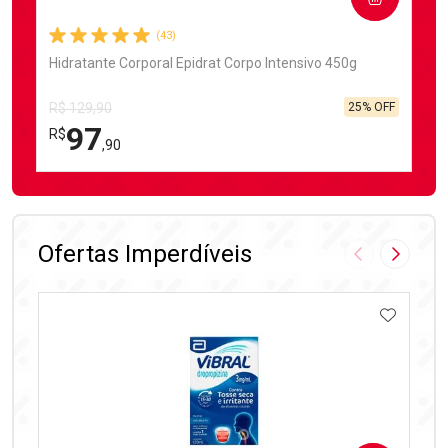
(43)
Hidratante Corporal Epidrat Corpo Intensivo 450g
25% OFF
R$ 129,90
97
R$
,90
FECHAR
FECHAR
Laboratório
Por Menos
Ofertas Imperdíveis
Imagem Anter
Próxima
ADICIO
Ativar Desconto