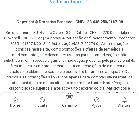
Voltar ao Topo
Copyright
Copyright © Drogarias Pacheco | CNPJ: 33.438.250/0187-08
Rio de Janeiro - RJ: Rua do Catete, 300 - Catete - CEP: 22220-000 | Gabriele
Giovanelli - CRF 28127 | 24 horas| Autorização de funcionamento: Processo:
25351.493074/2012-10 Autorização/MS: 7.25279.0 | As informações
contidas neste site, como promoções e ofertas de remédios e
medicamentos, não devem ser usadas para automedicação e não
substituem, em hipótese alguma, a medicação prescrita pelo profissional da
área médica. Somente o médico está em condições de diagnosticar
qualquer problema de saúde e prescrever o tratamento adequado. Os
preços e as promoções são válidos apenas para compras via internet. As
fotos contidas em nosso site são meramente ilustrativas. *Preços e
disponibilidade sujeitos a alterações no decorrer do dia. Antibióticos e
antimicrobianos vendas apenas em lojas físicas ou televendas. Portaria nº
344 - 01/02/1999 - Ministério da Saúde. Horário de funcionamento Central
de Vendas e Atendimento ao Cliente 4020 4404 ou 0800 282 10 10 de
Home
Conta
Carrinho
Ajuda
Alertas
domingo a domingo das 08h00 às 20h00.
LGPD Aceite os Cookies