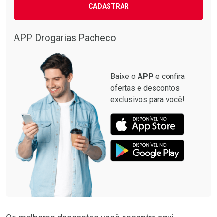
CADASTRAR
Comprar sem Desconto
Comprar sem Desconto
Por R$ 89,90/cada
Por R$ 89,90/cada
APP Drogarias Pacheco
Baixe o
APP
e confira
ofertas e descontos
exclusivos para você!