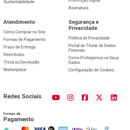
Prescrição Digital
Sustentabilidade
Assinatura
Atendimento
Segurança e
Privacidade
Como Comprar no Site
Política de Privacidade
Formas de Pagamento
Portal do Titular de Dados
Prazo de Entrega
Pessoais
Reembolso
Como Protegemos os Seus
Troca ou Devolução
Dados
Marketplace
Configuração de Cookies
YouTube
Instagram
Facebook
Twitter
Linkedin
Redes Sociais
formas de
Pagamento
PIX
MasterCard
VISA
ELO
AMEX
NuPay
Google Pay
Diners Club