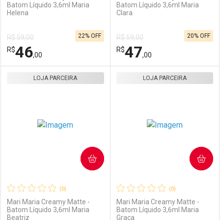
Batom Líquido 3,6ml Maria
Batom Líquido 3,6ml Maria
Helena
Clara
Ativar Desconto
Ativar Desconto
22% OFF
20% OFF
R$ 59,00
R$ 59,00
Comprar sem Desconto
Comprar sem Desconto
46
47
R$
Comprar sem Desconto
R$
Comprar sem Desconto
Por R$ 47,00/cada
Por R$ 47,00/cada
,00
,00
Por R$ 47,00/cada
Por R$ 47,00/cada
LOJA PARCEIRA
FECHAR
FECHAR
LOJA PARCEIRA
F
F
Laboratório
Por Menos
Laboratório
Por Menos
COMPRAR
COMPRAR
(0)
(0)
Mari Maria Creamy Matte -
Mari Maria Creamy Matte -
Batom Líquido 3,6ml Maria
Batom Líquido 3,6ml Maria
Beatriz
Graça