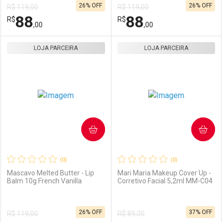
26% OFF
26% OFF
R$ 119,00
R$ 119,00
Comprar sem Desconto
Comprar sem Desconto
88
88
R$
Comprar sem Desconto
R$
Comprar sem Desconto
Por R$ 46,00/cada
Por R$ 46,00/cada
,00
,00
Por R$ 46,00/cada
Por R$ 46,00/cada
LOJA PARCEIRA
FECHAR
FECHAR
LOJA PARCEIRA
F
F
Laboratório
Por Menos
Laboratório
Por Menos
COMPRAR
COMPRAR
(0)
(0)
Mascavo Melted Butter - Lip
Mari Maria Makeup Cover Up -
Balm 10g French Vanilla
Corretivo Facial 5,2ml MM-C04
Ativar Desconto
Ativar Desconto
26% OFF
37% OFF
R$ 119,00
R$ 89,00
Comprar sem Desconto
Comprar sem Desconto