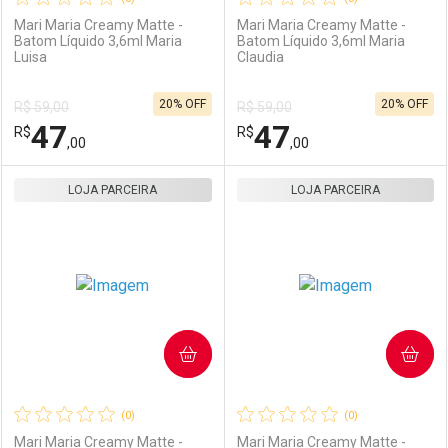
Mari Maria Creamy Matte -
Mari Maria Creamy Matte -
Batom Líquido 3,6ml Maria
Batom Líquido 3,6ml Maria
Luisa
Claudia
Ativar Desconto
Ativar Desconto
20% OFF
20% OFF
R$ 59,00
R$ 59,00
Comprar sem Desconto
Comprar sem Desconto
47
47
R$
Comprar sem Desconto
R$
Comprar sem Desconto
Por R$ 102,00/cada
Por R$ 102,00/cada
,00
,00
Por R$ 102,00/cada
Por R$ 102,00/cada
LOJA PARCEIRA
FECHAR
FECHAR
LOJA PARCEIRA
F
F
Laboratório
Por Menos
Laboratório
Por Menos
COMPRAR
COMPRAR
(0)
(0)
Mari Maria Creamy Matte -
Mari Maria Creamy Matte -