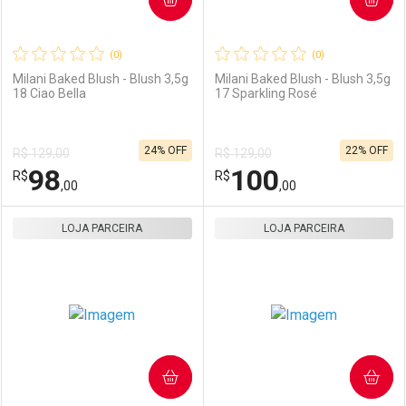
(0)
(0)
Milani Baked Blush - Blush 3,5g
Milani Baked Blush - Blush 3,5g
18 Ciao Bella
17 Sparkling Rosé
Ativar Desconto
Ativar Desconto
24% OFF
22% OFF
R$ 129,00
R$ 129,00
Comprar sem Desconto
Comprar sem Desconto
98
100
R$
Comprar sem Desconto
R$
Comprar sem Desconto
Por R$ 110,00/cada
Por R$ 100,00/cada
,00
,00
Por R$ 110,00/cada
Por R$ 100,00/cada
LOJA PARCEIRA
FECHAR
FECHAR
LOJA PARCEIRA
F
F
Laboratório
Por Menos
Laboratório
Por Menos
COMPRAR
COMPRAR