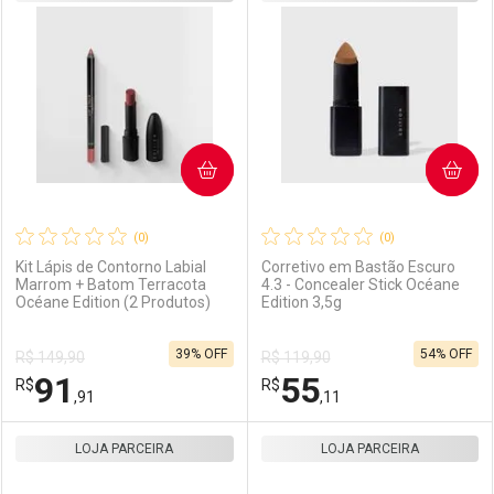
Laboratório
Por Menos
Laboratório
Por Menos
COMPRAR
COMPRAR
(0)
(0)
Kit Lápis de Contorno Labial
Corretivo em Bastão Escuro
Marrom + Batom Terracota
4.3 - Concealer Stick Océane
Océane Edition (2 Produtos)
Edition 3,5g
Ativar Desconto
Ativar Desconto
39% OFF
54% OFF
R$ 149,90
R$ 119,90
Comprar sem Desconto
Comprar sem Desconto
91
55
R$
Comprar sem Desconto
R$
Comprar sem Desconto
Por R$ 42,72/cada
Por R$ 55,11/cada
,91
,11
Por R$ 42,72/cada
Por R$ 55,11/cada
LOJA PARCEIRA
FECHAR
FECHAR
LOJA PARCEIRA
F
F