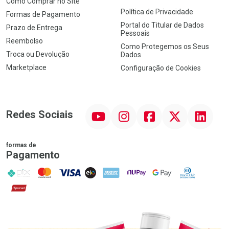
Como Comprar no Site
Política de Privacidade
Formas de Pagamento
Portal do Titular de Dados
Prazo de Entrega
Pessoais
Reembolso
Como Protegemos os Seus
Troca ou Devolução
Dados
Marketplace
Configuração de Cookies
YouTube
Instagram
Facebook
Twitter
Linkedin
Redes Sociais
formas de
Pagamento
PIX
MasterCard
VISA
ELO
AMEX
NuPay
Google Pay
Diners Club
Hipercard
Promoção em Destaque