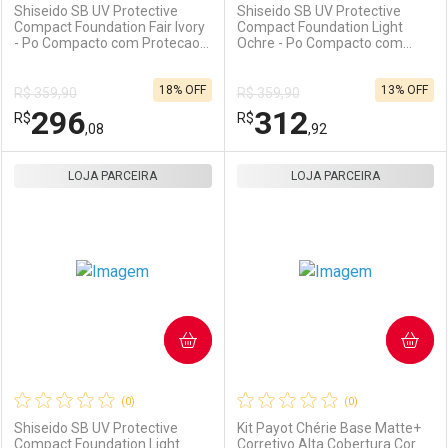
Shiseido SB UV Protective
Shiseido SB UV Protective
Compact Foundation Fair Ivory
Compact Foundation Light
- Po Compacto com Protecao
Ochre - Po Compacto com
Ativar Desconto
Ativar Desconto
Solar FPS 35 Refil 10g
Protecao Solar FPS 35 Refil
10g
18% OFF
13% OFF
R$ 359,90
R$ 359,90
Comprar sem Desconto
Comprar sem Desconto
296
312
R$
Comprar sem Desconto
R$
Comprar sem Desconto
Por R$ 312,92/cada
Por R$ 104,90/cada
,08
,92
Por R$ 312,92/cada
Por R$ 104,90/cada
LOJA PARCEIRA
FECHAR
FECHAR
LOJA PARCEIRA
F
F
Laboratório
Por Menos
Laboratório
Por Menos
COMPRAR
COMPRAR
(0)
(0)
Shiseido SB UV Protective
Kit Payot Chérie Base Matte+
Compact Foundation Light
Corretivo Alta Cobertura Cor