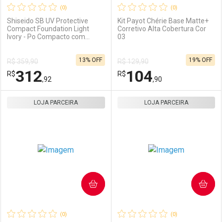
(0)
(0)
Shiseido SB UV Protective
Kit Payot Chérie Base Matte+
Compact Foundation Light
Corretivo Alta Cobertura Cor
Ivory - Po Compacto com
03
Protecao Solar FPS 35 Refil
10g
13% OFF
19% OFF
R$ 359,90
R$ 129,90
312
104
R$
R$
,92
,90
LOJA PARCEIRA
FECHAR
FECHAR
LOJA PARCEIRA
F
F
Laboratório
Por Menos
Laboratório
Por Menos
COMPRAR
COMPRAR
(0)
(0)