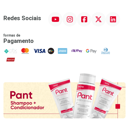
YouTube
Instagram
Facebook
Twitter
Linkedin
Redes Sociais
formas de
Pagamento
PIX
MasterCard
VISA
ELO
AMEX
NuPay
Google Pay
Diners Club
Hipercard
Promoção em Destaque