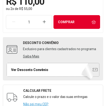
R$ 110,00
ou
2
x
de
R$ 55,00
REMOVER UMA UNIDADE
AUMENTAR UMA UNIDADE
COMPRAR
DESCONTO
CONVÊNIO
Exclusivo para clientes cadastrados no programa
Saiba Mais
Ver Desconto Convênio
CALCULAR FRETE
Formulário para Calcular o Frete
Calcule o prazo e o valor das suas entregas
Não sei meu CEP