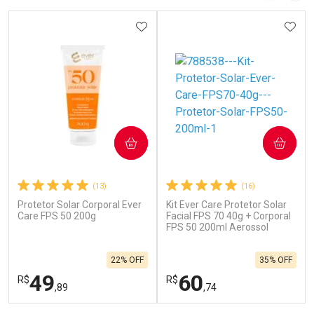
ADICIONAR AOS FAVORITOS
ADIC
COMPRAR
COMPRAR
(13)
(16)
Protetor Solar Corporal Ever
Kit Ever Care Protetor Solar
Care FPS 50 200g
Facial FPS 70 40g + Corporal
FPS 50 200ml Aerossol
22% OFF
35% OFF
49
60
R$
R$
,89
,74