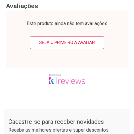
FECHAR
F
FECHAR
F
Avaliações
Laboratório
Laboratório
Por Menos
Por Menos
Este produto ainda não tem avaliações
SEJA O PRIMEIRO A AVALIAR
Ativar Desconto
Ativar Desconto
Comprar sem Desconto
Comprar sem Desconto
Tudo sobre a Drogarias Pacheco
Por R$ 49,89/cada
Por R$ 60,74/cada
Comprar sem Desconto
Comprar sem Desconto
Por R$ 49,89/cada
Por R$ 60,74/cada
Cadastre-se para receber novidades
Receba as melhores ofertas e super descontos