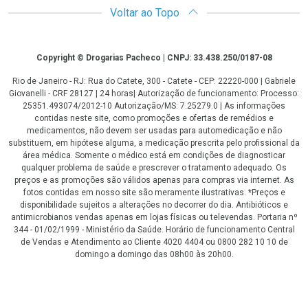
Voltar ao Topo
Copyright
Copyright © Drogarias Pacheco | CNPJ: 33.438.250/0187-08
Rio de Janeiro - RJ: Rua do Catete, 300 - Catete - CEP: 22220-000 | Gabriele
Giovanelli - CRF 28127 | 24 horas| Autorização de funcionamento: Processo:
25351.493074/2012-10 Autorização/MS: 7.25279.0 | As informações
contidas neste site, como promoções e ofertas de remédios e
medicamentos, não devem ser usadas para automedicação e não
substituem, em hipótese alguma, a medicação prescrita pelo profissional da
área médica. Somente o médico está em condições de diagnosticar
qualquer problema de saúde e prescrever o tratamento adequado. Os
preços e as promoções são válidos apenas para compras via internet. As
fotos contidas em nosso site são meramente ilustrativas. *Preços e
disponibilidade sujeitos a alterações no decorrer do dia. Antibióticos e
antimicrobianos vendas apenas em lojas físicas ou televendas. Portaria nº
344 - 01/02/1999 - Ministério da Saúde. Horário de funcionamento Central
de Vendas e Atendimento ao Cliente 4020 4404 ou 0800 282 10 10 de
domingo a domingo das 08h00 às 20h00.
LGPD Aceite os Cookies