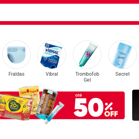
ca
isa?
em Destaque
Fraldas
Vibral
Trombofob
Secret
Gel