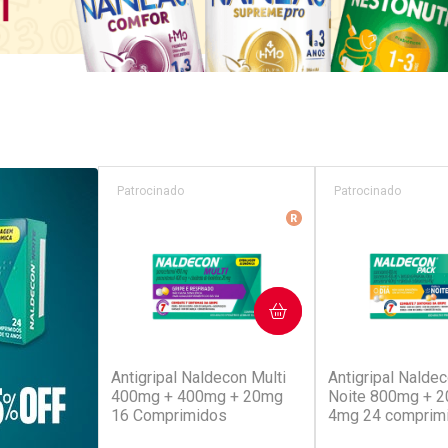
Patrocinado
Patrocinado
Medicamento De Refer
COMPRAR
COM
(52)
(4
Antigripal Naldecon Multi
Antigripal Naldec
400mg + 400mg + 20mg
Noite 800mg + 
16 Comprimidos
4mg 24 comprim