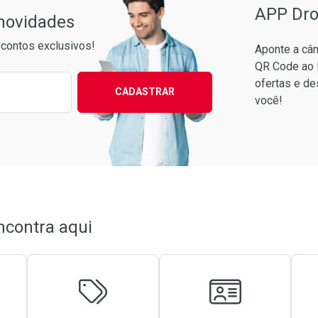
APP Dro
 novidades
contos exclusivos!
Aponte a câm
QR Code ao 
ixo para receber as melhores ofertas:
ofertas e de
CADASTRAR
você!
ncontra aqui