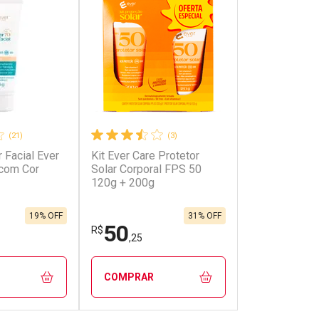
(21)
(3)
r Facial Ever
Kit Ever Care Protetor
com Cor
Solar Corporal FPS 50
120g + 200g
19% OFF
31% OFF
50
R$
,25
COMPRAR