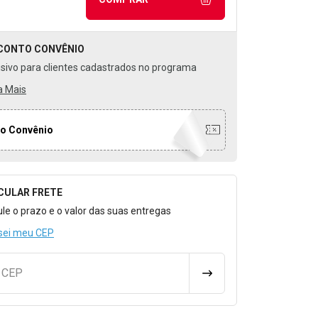
CONTO
CONVÊNIO
usivo para clientes cadastrados no programa
a Mais
o Convênio
CULAR FRETE
o para Calcular o Frete
ule o prazo e o valor das suas entregas
sei meu CEP
u CEP
CALCULAR FRETE