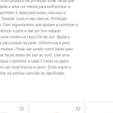
 um produto de proteção solar facial que
dade e uma cor média para uniformizar a
protetor é ideal para peles oleosas e
- Textura: Leve e não oleosa- Proteção:
: Com ingredientes que ajudam a controlar a
rmizar a pele e dar um tom natural-
a pele contra os raios UV do sol- Ajuda a
a oleosidade da pele- Uniformiza a pele
e mistas- Pode ser usado como base para
r facial antes de sair ao sol2. Use uma
plique o protetor a cada 2 horas ou após
em um local fresco e seco- Evite expor o
tetor se estiver vencido ou danificado
FAVORITOS
ADICIONAR AOS FAVORITOS
ADICIONAR AOS 