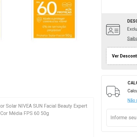
DES
Excl
Saib
Ver Descont
CAL
Formulári
Calc
Não 
or Solar NIVEA SUN Facial Beauty Expert
 Cor Média FPS 60 50g
Informe se