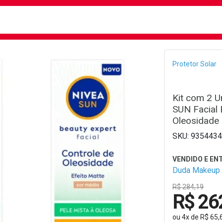
busca
isa?
Bread
Protetor Solar
Kit com 2 U
SUN Facial 
Oleosidade
9354434
Duda Makeup
R$ 284,19
R$ 26
ou
4
x
de
R$ 65,