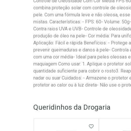
Controle de Oleosidade Com Cor Média FPS 60 é
combina proteção solar com controle de oleosi
pele. Com uma fórmula leve e não oleosa, esse 
mistas. Características: - FPS: 60- Volume: 50g
Contra raios UVA e UVB- Controle de oleosidade
produção de óleo na pele- Cor média: Para unifo
Aplicação: Fácil e rápida Benefícios: - Protege 
prevenir queimaduras e danos à pele- Controla 
com uma cor média- Ideal para peles oleosas 
maquiagem Como usar: 1. Aplique o protetor sola
quantidade suficiente para cobrir o rosto3. Rea
nadar ou suar Cuidados: - Armazene o protetor 
protetor ao calor ou à luz direta- Não use o pro
Queridinhos da Drogaria
ADICIONAR AOS 