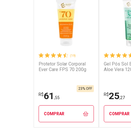
(19)
Protetor Solar Corporal
Gel Pós Sol 
Ever Care FPS 70 200g
Aloe Vera 12
23% OFF
61
25
R$
R$
,55
,27
COMPRAR
COMPRAR