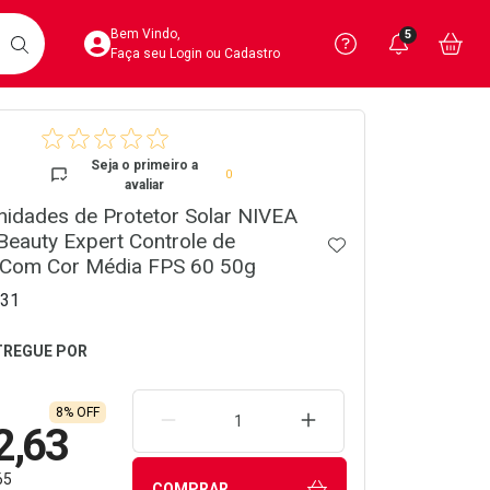
Acesse sua Conta
Precisa de 
Notific
Aces
Bem Vindo,
5
Você po
notifica
Vo
it
BUSCAR
Ver Recursos 
Faça seu Login ou Cadastro
crumb
Atendimento ao 
Seja o primeiro a
0
avaliar
Central de Ajud
nidades de Protetor Solar NIVEA
Beauty Expert Controle de
Televendas
ADICIONAR AOS 
 Com Cor Média FPS 60 50g
4020-4404
31
8% OFF
REMOVER UMA UNIDADE
AUMENTAR UMA UNIDA
2,63
65
COMPRAR