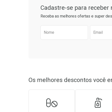
Cadastre-se para receber
Receba as melhores ofertas e super des
Preencha o formulário aba
Nome
Email
Os melhores descontos você e