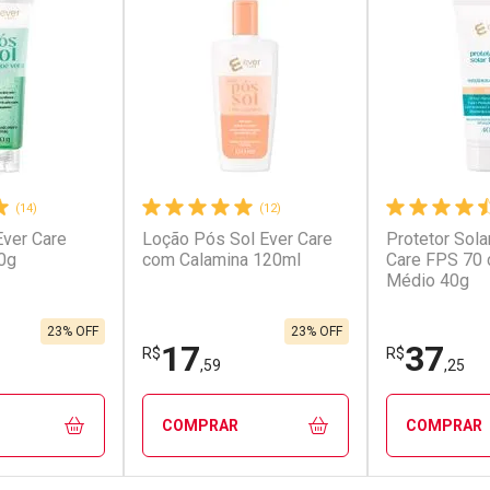
(14)
(12)
Ever Care
Loção Pós Sol Ever Care
Protetor Sola
0g
com Calamina 120ml
Care FPS 70 
Médio 40g
23% OFF
23% OFF
17
37
R$
R$
,59
,25
COMPRAR
COMPRAR