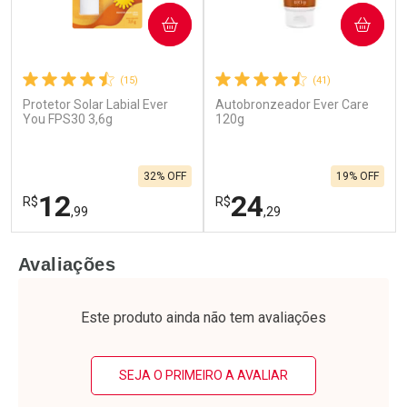
COMPRAR
COMPRAR
(15)
(41)
Protetor Solar Labial Ever
Autobronzeador Ever Care
You FPS30 3,6g
120g
32% OFF
19% OFF
12
24
R$
R$
,99
,29
FECHAR
F
FECHAR
F
Avaliações
Laboratório
Laboratório
Por Menos
Por Menos
Este produto ainda não tem avaliações
SEJA O PRIMEIRO A AVALIAR