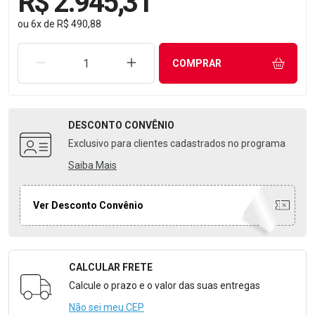
R$ 2.945,31
ou
6
x
de
R$ 490,88
REMOVER UMA UNIDADE
AUMENTAR UMA UNIDADE
COMPRAR
DESCONTO
CONVÊNIO
Exclusivo para clientes cadastrados no programa
Saiba Mais
Ver Desconto Convênio
CALCULAR FRETE
Formulário para Calcular o Frete
Calcule o prazo e o valor das suas entregas
Não sei meu CEP