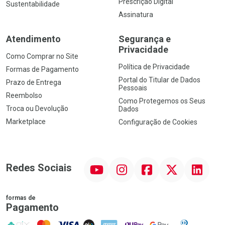
Prescrição Digital
Sustentabilidade
Assinatura
Atendimento
Segurança e
Privacidade
Como Comprar no Site
Política de Privacidade
Formas de Pagamento
Portal do Titular de Dados
Prazo de Entrega
Pessoais
Reembolso
Como Protegemos os Seus
Troca ou Devolução
Dados
Marketplace
Configuração de Cookies
YouTube
Instagram
Facebook
Twitter
Linkedin
Redes Sociais
formas de
Pagamento
PIX
MasterCard
VISA
ELO
AMEX
NuPay
Google Pay
Diners Club