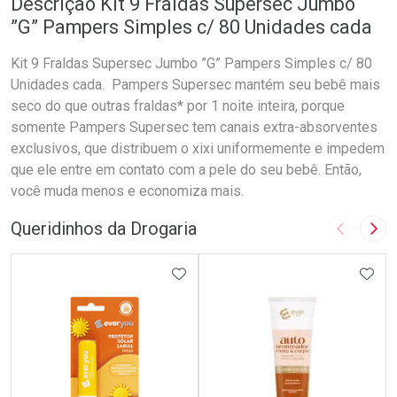
Descrição Kit 9 Fraldas Supersec Jumbo
”G” Pampers Simples c/ 80 Unidades cada
Kit 9 Fraldas Supersec Jumbo ”G” Pampers Simples c/ 80
Unidades cada. Pampers Supersec mantém seu bebê mais
seco do que outras fraldas* por 1 noite inteira, porque
somente Pampers Supersec tem canais extra-absorventes
exclusivos, que distribuem o xixi uniformemente e impedem
que ele entre em contato com a pele do seu bebê. Então,
você muda menos e economiza mais.
Queridinhos da Drogaria
Imagem A
Pró
ADICIONAR AOS FAVORITOS
ADIC