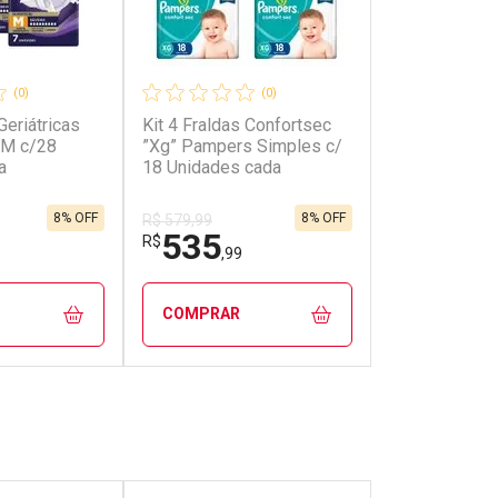
(0)
(0)
Geriátricas
Kit 4 Fraldas Confortsec
 M c/28
”Xg” Pampers Simples c/
a
18 Unidades cada
8% OFF
8% OFF
R$ 579,99
535
R$
,99
COMPRAR
FECHAR
FECHAR
FECHAR
FECHAR
rio
Laboratório
os
Por Menos