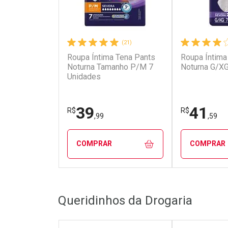
(21)
Roupa Íntima Tena Pants
Roupa Íntima 
Noturna Tamanho P/M 7
Noturna G/XG
Unidades
39
41
R$
R$
,99
,59
COMPRAR
COMPRAR
FECHAR
FECHAR
Queridinhos da Drogaria
Laboratório
Laborató
Por Menos
Por Men