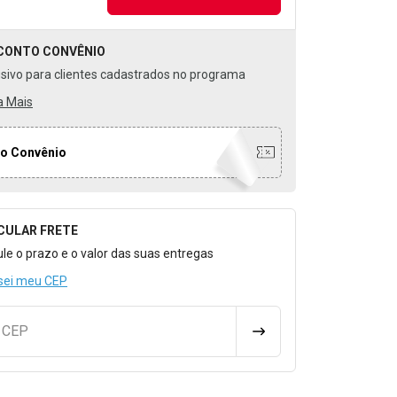
CONTO
CONVÊNIO
usivo para clientes cadastrados no programa
a Mais
o Convênio
CULAR FRETE
o para Calcular o Frete
ule o prazo e o valor das suas entregas
sei meu CEP
u CEP
CALCULAR FRETE