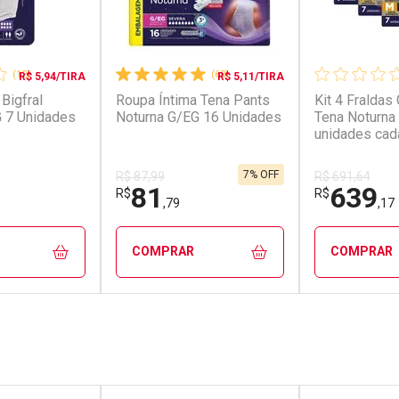
(12)
(60)
R$ 5,94/TIRA
R$ 5,11/TIRA
Bigfral
Roupa Íntima Tena Pants
Kit 4 Fraldas 
 7 Unidades
Noturna G/EG 16 Unidades
Tena Noturna
unidades cad
7% OFF
R$ 87,99
R$ 691,64
81
639
R$
R$
,79
,17
COMPRAR
COMPRAR
FECHAR
FECHAR
FECHAR
FECHAR
rio
Laboratório
Laborató
os
Por Menos
Por Men