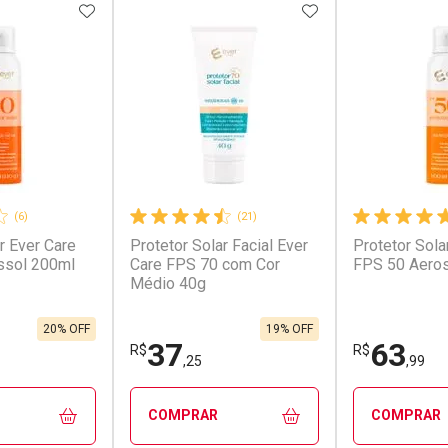
FAVORITOS
ADICIONAR AOS FAVORITOS
ADICIONAR AOS 
(6)
(21)
r Ever Care
Protetor Solar Facial Ever
Protetor Sola
conto
Ativar Desconto
Ativar Desc
ssol 200ml
Care FPS 70 com Cor
FPS 50 Aero
Médio 40g
em Desconto
Comprar sem Desconto
Comprar s
em Desconto
Comprar sem Desconto
Comprar s
9/cada
Por R$ 81,79/cada
Por R$ 639,
9/cada
Por R$ 81,79/cada
Por R$ 639,
20% OFF
19% OFF
37
63
R$
R$
,25
,99
COMPRAR
COMPRAR