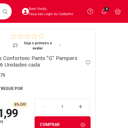
Acesse sua Conta
Precisa de 
Notific
Aces
Bem Vindo,
4
Você po
notifica
Vo
it
BUSCAR
Ver Recursos 
Faça seu Login ou Cadastro
crumb
Atendimento ao 
Seja o primeiro a
0
avaliar
Central de Ajud
as Confortsec Pants ”G” Pampers
ADICIONAR AOS 
Televendas
16 Unidades cada
4020-4404
79
8% OFF
REMOVER UMA UNIDADE
AUMENTAR UMA UNIDA
1,99
99
COMPRAR