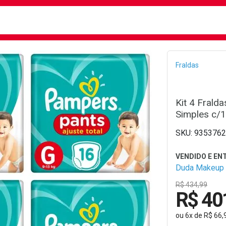
busca
isa?
Bread
Fraldas
Kit 4 Frald
Simples c/
9353762
Duda Makeup
R$ 434,99
R$ 40
ou
6
x
de
R$ 66,