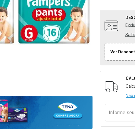
DES
Excl
Saib
Ver Descont
CAL
Formulári
Calc
Não 
Informe se