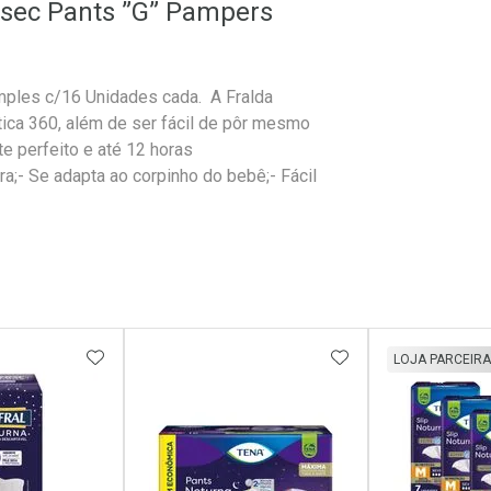
rtsec Pants ”G” Pampers
mples c/16 Unidades cada. A Fralda
tica 360, além de ser fácil de pôr mesmo
e perfeito e até 12 horas
a;- Se adapta ao corpinho do bebê;- Fácil
FAVORITOS
ADICIONAR AOS FAVORITOS
ADICIONAR AOS 
LOJA PARCEIRA