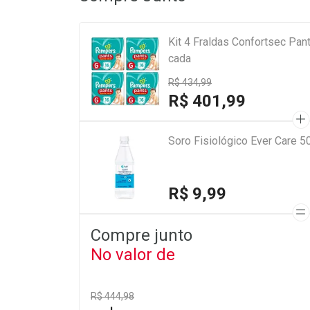
Kit 4 Fraldas Confortsec Pa
cada
R$ 434,99
R$ 401,99
Soro Fisiológico Ever Care 5
R$ 9,99
Compre junto
No valor de
R$ 444,98