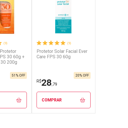
(9)
(9)
 Protetor
Protetor Solar Facial Ever
onto
Ativar Desconto
FPS 30 60g +
Care FPS 30 60g
 30 200g
em Desconto
Comprar sem Desconto
em Desconto
Comprar sem Desconto
0/cada
Por R$ 78,99/cada
0/cada
Por R$ 78,99/cada
51% OFF
20% OFF
28
R$
,79
COMPRAR
FECHAR
FECHAR
FECHAR
FECHAR