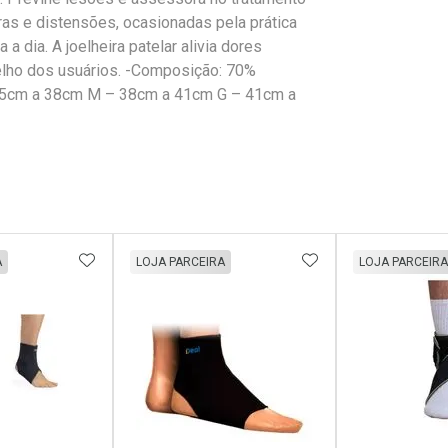
as e distensões, ocasionadas pela prática
a dia. A joelheira patelar alivia dores
oelho dos usuários. -Composição: 70%
 35cm a 38cm M – 38cm a 41cm G – 41cm a
FAVORITOS
ADICIONAR AOS FAVORITOS
ADICIONAR AOS 
A
LOJA PARCEIRA
LOJA PARCEIRA