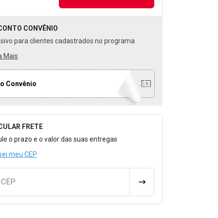
CONTO
CONVÊNIO
usivo para clientes cadastrados no programa
a Mais
o Convênio
CULAR FRETE
o para Calcular o Frete
ule o prazo e o valor das suas entregas
sei meu CEP
u CEP
CALCULAR FRETE