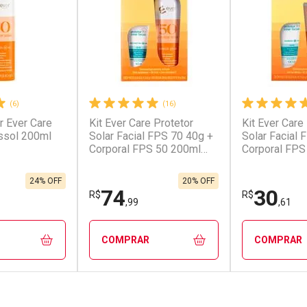
(6)
(16)
r Ever Care
Kit Ever Care Protetor
Kit Ever Care
conto
Ativar Desconto
Ativar Desc
ssol 200ml
Solar Facial FPS 70 40g +
Solar Facial 
Corporal FPS 50 200ml
Corporal FPS
Aerossol
em Desconto
Comprar sem Desconto
Comprar s
em Desconto
Comprar sem Desconto
Comprar s
0/cada
Por R$ 32,90/cada
Por R$ 59,0
0/cada
Por R$ 32,90/cada
Por R$ 59,0
24% OFF
20% OFF
74
30
R$
R$
,99
,61
COMPRAR
COMPRAR
FECHAR
FECHAR
FECHAR
FECHAR