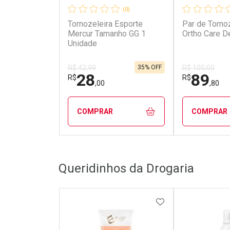
(0)
Tornozeleira Esporte
Par de Tornoz
Mercur Tamanho GG 1
Ortho Care D
Unidade
35% OFF
R$ 42,99
R$ 100,00
28
89
R$
R$
,00
,80
COMPRAR
COMPRAR
FECHAR
FECHAR
Queridinhos da Drogaria
Laboratório
Laborató
Por Menos
Por Men
ADICIONAR AOS 