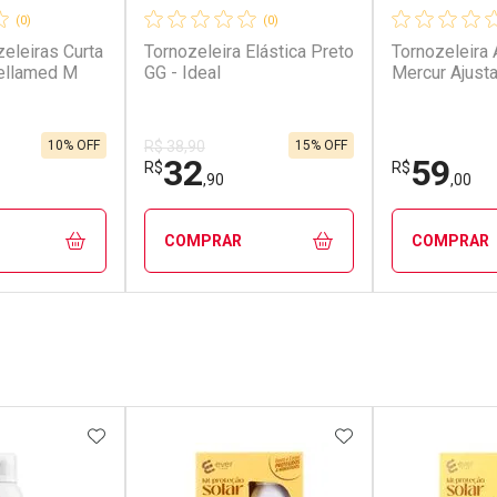
(0)
(0)
eleiras Curta
Tornozeleira Elástica Preto
Tornozeleira Ajustavel -
ellamed M
GG - Ideal
Mercur Ajusta
10% OFF
15% OFF
R$ 38,90
32
59
R$
R$
,90
,00
COMPRAR
COMPRAR
FECHAR
FECHAR
FECHAR
FECHAR
rio
Laboratório
Laborató
os
Por Menos
Por Men
FAVORITOS
ADICIONAR AOS FAVORITOS
ADICIONAR AOS 