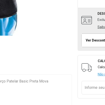
DES
Excl
Saib
Ver Descont
CAL
Formulári
Calc
Não 
orço Patelar Basic Preta Mova
Informe se