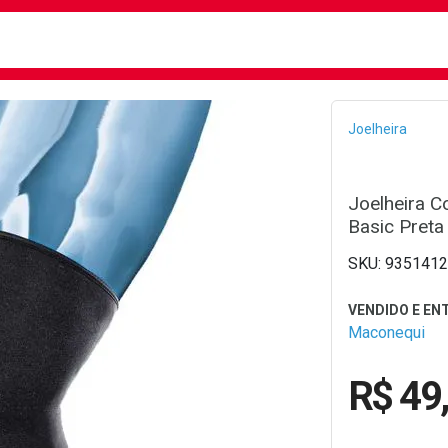
busca
isa?
Bread
Joelheira
Joelheira C
Basic Pret
9351412
Maconequi
R$ 49