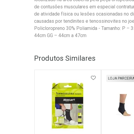
de contusões musculares em especial contratur
de atividade física ou lesões ocasionadas no dia 
causadas por tendinites e tenossinovites no j
Policloropreno 30% Poliamida - Tamanho: P –
44cm GG – 44cm a 47cm
Produtos Similares
ADICIONAR AOS 
LOJA PARCEIR