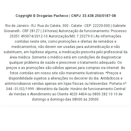
Copyright
Copyright © Drogarias Pacheco | CNPJ: 33.438.250/0187-08
Rio de Janeiro - RJ: Rua do Catete, 300 - Catete - CEP: 22220-000 | Gabriele
Giovanelli - CRF 28127 | 24 horas| Autorização de funcionamento: Processo:
25351.493074/2012-10 Autorização/MS: 7.25279.0 | As informações
contidas neste site, como promoções e ofertas de remédios e
medicamentos, não devem ser usadas para automedicação e não
substituem, em hipótese alguma, a medicação prescrita pelo profissional da
área médica. Somente o médico está em condições de diagnosticar
qualquer problema de saúde e prescrever o tratamento adequado. Os
preços e as promoções são válidos apenas para compras via internet. As
fotos contidas em nosso site são meramente ilustrativas. *Preços e
disponibilidade sujeitos a alterações no decorrer do dia. Antibióticos e
antimicrobianos vendas apenas em lojas físicas ou televendas. Portaria nº
344 - 01/02/1999 - Ministério da Saúde. Horário de funcionamento Central
de Vendas e Atendimento ao Cliente 4020 4404 ou 0800 282 10 10 de
domingo a domingo das 08h00 às 20h00.
LGPD Aceite os Cookies
R$ 9,42
COMPRAR
R$ 8,71