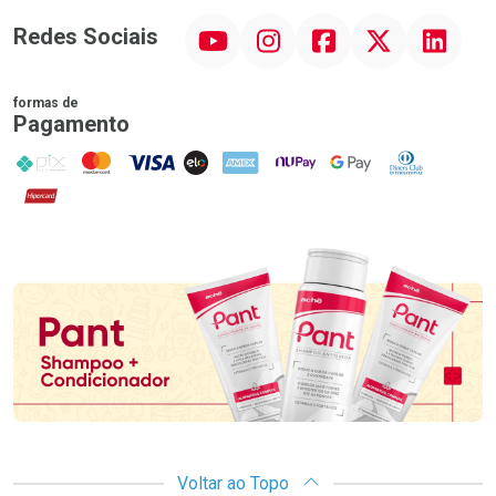
YouTube
Instagram
Facebook
Twitter
Linkedin
Redes Sociais
formas de
Pagamento
PIX
MasterCard
VISA
ELO
AMEX
NuPay
Google Pay
Diners Club
Hipercard
Promoção em Destaque
Voltar ao Topo