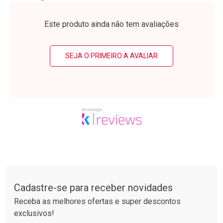
Laboratório
Laboratório
Por Menos
Por Menos
Este produto ainda não tem avaliações
SEJA O PRIMEIRO A AVALIAR
Ativar Desconto
Ativar Desconto
Comprar sem Desconto
Comprar sem Desconto
Tudo sobre a Drogarias Pacheco
Por R$ 39,99/cada
Por R$ 55,19/cada
Comprar sem Desconto
Comprar sem Desconto
Por R$ 39,99/cada
Por R$ 55,19/cada
Cadastre-se para receber novidades
Receba as melhores ofertas e super descontos
exclusivos!