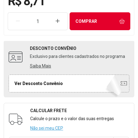
R$ 8,71
REMOVER UMA UNIDADE
AUMENTAR UMA UNIDADE
COMPRAR
DESCONTO
CONVÊNIO
Exclusivo para clientes cadastrados no programa
Saiba Mais
Ver Desconto Convênio
CALCULAR FRETE
Formulário para Calcular o Frete
Calcule o prazo e o valor das suas entregas
Não sei meu CEP