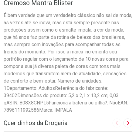
Cremoso Mantra Blister
É bem verdade que um verdadeiro clássico não sai de moda,
às vezes até se inova, mas está sempre presente nas
produções assim como o esmalte impala, a cor da moda,
que há anos faz parte da rotina de beleza das brasileiras,
mas sempre com inovações para acompanhar todas as
trends do momento. Por isso a marca incrementa seu
portfólio regular com o lançamento de 10 novas cores para
compor a sua já diversa paleta de cores com tons mais
modernos que transmitem além de atualidade, sensações
de conforto e bem-estar. Número de unidades:
1Departamento: AdultosReferência do fabricante:
39402Dimensões do produto: 5,2 x 2,1 x 13,2 cm; 0,03
gASIN: B08X8CNPL5Funciona a bateria ou pilha?: NãoEAN:
7896111992586Marca: IMPALA
Queridinhos da Drogaria
Imagem A
Pró