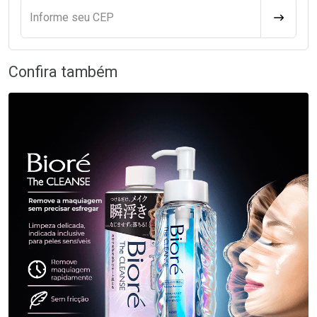
Informe seu CEP
CALCULA
Confira também