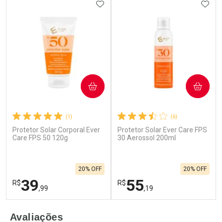
ADICIONAR AOS FAVORITOS
ADIC
COMPRAR
COMPRAR
(1)
(6)
Protetor Solar Corporal Ever
Protetor Solar Ever Care FPS
Care FPS 50 120g
30 Aerossol 200ml
20% OFF
20% OFF
39
55
R$
R$
,99
,19
FECHAR
F
FECHAR
F
Avaliações