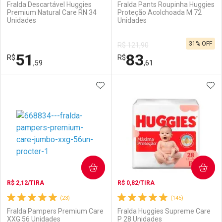
Fralda Descartável Huggies
Fralda Pants Roupinha Huggies
Premium Natural Care RN 34
Proteção Acolchoada M 72
Unidades
Unidades
Ativar Desconto
Ativar Desconto
31% OFF
R$ 121,90
Comprar sem Desconto
Comprar sem Desconto
51
83
R$
Comprar sem Desconto
R$
Comprar sem Desconto
Por R$ 39,99/cada
Por R$ 95,30/cada
,59
,61
Por R$ 39,99/cada
Por R$ 95,30/cada
ADICIONAR AOS FAVORITOS
ADI
FECHAR
FECHAR
F
F
Laboratório
Por Menos
Laboratório
Por Menos
COMPRAR
COMPRAR
R$ 2,12/TIRA
R$ 0,82/TIRA
(23)
(145)
Fralda Pampers Premium Care
Fralda Huggies Supreme Care
XXG 56 Unidades
P 28 Unidades