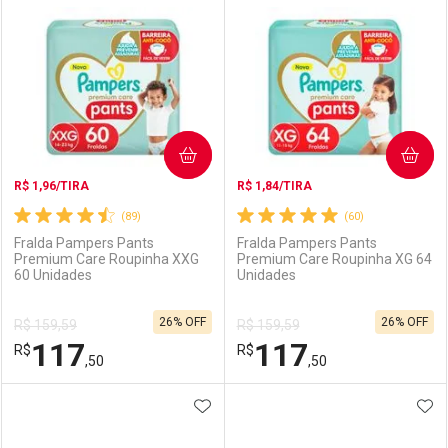
Laboratório
Por Menos
Laboratório
Por Menos
COMPRAR
COMPRAR
R$ 1,96/TIRA
R$ 1,84/TIRA
(89)
(60)
Fralda Pampers Pants
Fralda Pampers Pants
Premium Care Roupinha XXG
Premium Care Roupinha XG 64
60 Unidades
Unidades
Ativar Desconto
Ativar Desconto
26% OFF
26% OFF
R$ 159,59
R$ 159,59
Comprar sem Desconto
Comprar sem Desconto
117
117
R$
Comprar sem Desconto
R$
Comprar sem Desconto
Por R$ 99,90/cada
Por R$ 99,90/cada
,50
,50
Por R$ 99,90/cada
Por R$ 99,90/cada
ADICIONAR AOS FAVORITOS
ADI
FECHAR
FECHAR
F
F