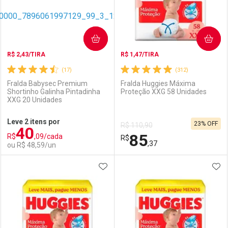
COMPRAR
COMPRAR
R$ 2,43/TIRA
R$ 1,47/TIRA
(17)
(312)
Fralda Babysec Premium
Fralda Huggies Máxima
Shortinho Galinha Pintadinha
Proteção XXG 58 Unidades
XXG 20 Unidades
Ativar Desconto
Ativar Desconto
Leve 2 itens por
23% OFF
R$ 110,90
40
Comprar sem Desconto
Comprar sem Desconto
85
R$
,09/cada
Comprar sem Desconto
R$
Comprar sem Desconto
Por R$ 84,99/cada
Por R$ 120,45/cada
,37
ou R$ 48,59/un
Por R$ 84,99/cada
Por R$ 120,45/cada
ADICIONAR AOS FAVORITOS
ADI
FECHAR
FECHAR
F
F
Laboratório
Por Menos
Laboratório
Por Menos