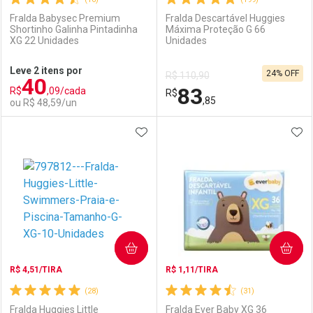
Fralda Babysec Premium
Fralda Descartável Huggies
Shortinho Galinha Pintadinha
Máxima Proteção G 66
XG 22 Unidades
Unidades
Ativar Desconto
Ativar Desconto
Leve 2 itens por
24% OFF
R$ 110,90
40
Comprar sem Desconto
Comprar sem Desconto
83
R$
,09/cada
Comprar sem Desconto
R$
Comprar sem Desconto
Por R$ 89,90/cada
Por R$ 89,90/cada
,85
ou R$ 48,59/un
Por R$ 89,90/cada
Por R$ 89,90/cada
ADICIONAR AOS FAVORITOS
ADI
FECHAR
FECHAR
F
F
Laboratório
Por Menos
Laboratório
Por Menos
COMPRAR
COMPRAR
R$ 4,51/TIRA
R$ 1,11/TIRA
(28)
(31)
Fralda Huggies Little
Fralda Ever Baby XG 36