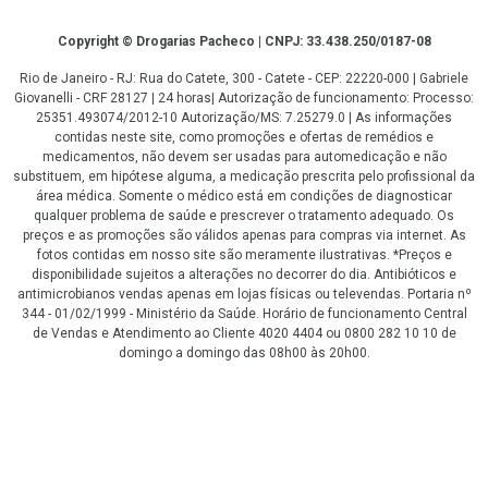
Copyright
Copyright © Drogarias Pacheco | CNPJ: 33.438.250/0187-08
Rio de Janeiro - RJ: Rua do Catete, 300 - Catete - CEP: 22220-000 | Gabriele
Giovanelli - CRF 28127 | 24 horas| Autorização de funcionamento: Processo:
25351.493074/2012-10 Autorização/MS: 7.25279.0 | As informações
contidas neste site, como promoções e ofertas de remédios e
medicamentos, não devem ser usadas para automedicação e não
substituem, em hipótese alguma, a medicação prescrita pelo profissional da
área médica. Somente o médico está em condições de diagnosticar
qualquer problema de saúde e prescrever o tratamento adequado. Os
preços e as promoções são válidos apenas para compras via internet. As
fotos contidas em nosso site são meramente ilustrativas. *Preços e
disponibilidade sujeitos a alterações no decorrer do dia. Antibióticos e
antimicrobianos vendas apenas em lojas físicas ou televendas. Portaria nº
344 - 01/02/1999 - Ministério da Saúde. Horário de funcionamento Central
de Vendas e Atendimento ao Cliente 4020 4404 ou 0800 282 10 10 de
domingo a domingo das 08h00 às 20h00.
LGPD Aceite os Cookies