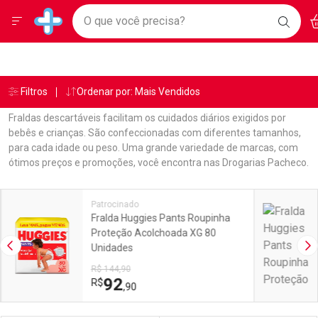
Drogarias Pacheco
Menu
Ac
Ir direto para a home
O que você precisa?
BAIXE
Baixe nosso APP e aproveite Ofertas Exclusivas!
BUSC
O AP
Navegue pela página
Ir direto para o conteúdo
Faça a sua busca
Ir direto para a busca
Ir direto para a conta
Ir direto para a ajuda
Âncoras
Breadcrumb
Filtros
Ordenar por: Mais Vendidos
Drogarias Pacheco
Fraldas
Ir direto para a notificações
Ir direto para o carrinho
Fraldas descartáveis facilitam os cuidados diários exigidos por
Ir direto para o menu
bebês e crianças. São confeccionadas com diferentes tamanhos,
para cada idade ou peso. Uma grande variedade de marcas, com
ótimos preços e promoções, você encontra nas Drogarias Pacheco.
Linkagens Internas em Destaque
Promoções em Destaque
Patrocinado
Fralda Huggies Pants Roupinha
Proteção Acolchoada XG 80
Unidades
Imagem Anterior
Pr
R$ 144,90
92
R$
,90