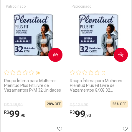
Prateleira
Patrocinado
Patrocinado
COMPRAR
COMPRAR
(0)
(0)
Roupa Íntima para Mulheres
Roupa Íntima para Mulheres
Plenitud Plus Fit Livre de
Plenitud Plus Fit Livre de
Vazamentos P/M 32 Unidades
Vazamentos G/XG 32
Unidades
28% OFF
28% OFF
R$ 138,90
R$ 138,90
99
99
R$
R$
,90
,90
ADICIONAR AOS FAVORITOS
ADI
FECHAR
FECHAR
F
F