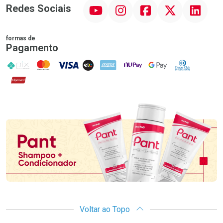
YouTube
Instagram
Facebook
Twitter
Linkedin
Redes Sociais
formas de
Pagamento
PIX
MasterCard
VISA
ELO
AMEX
NuPay
Google Pay
Diners Club
Hipercard
Promoção em Destaque
Voltar ao Topo