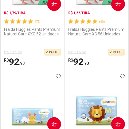
COMPRAR
COMPRAR
R$ 1,79/TIRA
R$ 1,66/TIRA
(73)
(98)
Fralda Huggies Pants Premium
Fralda Huggies Pants Premium
Natural Care XXG 52 Unidades
Natural Care XG 56 Unidades
Ativar Desconto
Ativar Desconto
23% OFF
23% OFF
R$ 119,90
R$ 119,90
Comprar sem Desconto
Comprar sem Desconto
92
92
R$
Comprar sem Desconto
R$
Comprar sem Desconto
Por R$ 84,94/cada
Por R$ 87,63/cada
,90
,90
Por R$ 84,94/cada
Por R$ 87,63/cada
ADICIONAR AOS FAVORITOS
ADI
FECHAR
FECHAR
F
F
Laboratório
Por Menos
Laboratório
Por Menos
COMPRAR
COMPRAR