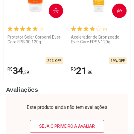
COMPRAR
COMPRAR
(2)
(5)
Protetor Solar Corporal Ever
Acelerador de Bronzeado
Care FPS 30 120g
Ever Care FPS6 120g
20% OFF
19% OFF
34
21
R$
R$
,39
,86
FECHAR
F
FECHAR
F
Avaliações
Laboratório
Laboratório
Por Menos
Por Menos
Este produto ainda não tem avaliações
SEJA O PRIMEIRO A AVALIAR