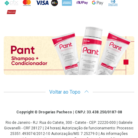
PIX
MasterCard
VISA
ELO
AMEX
NuPay
Google Pay
Diners Club
Hipercard
Promoção em Destaque
Voltar ao Topo
Copyright
Copyright © Drogarias Pacheco | CNPJ: 33.438.250/0187-08
Rio de Janeiro - RJ: Rua do Catete, 300 - Catete - CEP: 22220-000 | Gabriele
Giovanelli - CRF 28127 | 24 horas| Autorização de funcionamento: Processo:
25351.493074/2012-10 Autorização/MS: 7.25279.0 | As informações