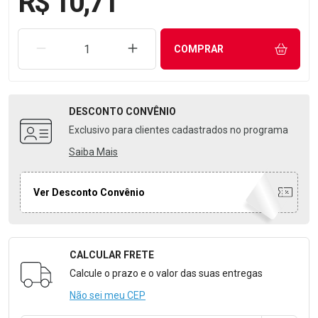
R$ 10,71
REMOVER UMA UNIDADE
AUMENTAR UMA UNIDADE
COMPRAR
DESCONTO
CONVÊNIO
Exclusivo para clientes cadastrados no programa
Saiba Mais
Ver Desconto Convênio
CALCULAR FRETE
Formulário para Calcular o Frete
Calcule o prazo e o valor das suas entregas
Não sei meu CEP