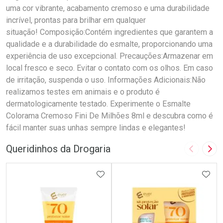
uma cor vibrante, acabamento cremoso e uma durabilidade
incrível, prontas para brilhar em qualquer
situação! Composição:Contém ingredientes que garantem a
qualidade e a durabilidade do esmalte, proporcionando uma
experiência de uso excepcional. Precauções:Armazenar em
local fresco e seco. Evitar o contato com os olhos. Em caso
de irritação, suspenda o uso. Informações Adicionais:Não
realizamos testes em animais e o produto é
dermatologicamente testado. Experimente o Esmalte
Colorama Cremoso Fini De Milhões 8ml e descubra como é
fácil manter suas unhas sempre lindas e elegantes!
Queridinhos da Drogaria
Imagem A
Pró
ADICIONAR AOS FAVORITOS
ADIC