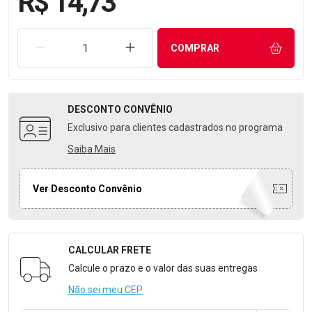
R$ 14,73
REMOVER UMA UNIDADE
AUMENTAR UMA UNIDADE
COMPRAR
DESCONTO
CONVÊNIO
Exclusivo para clientes cadastrados no programa
Saiba Mais
Ver Desconto Convênio
CALCULAR FRETE
Formulário para Calcular o Frete
Calcule o prazo e o valor das suas entregas
Não sei meu CEP