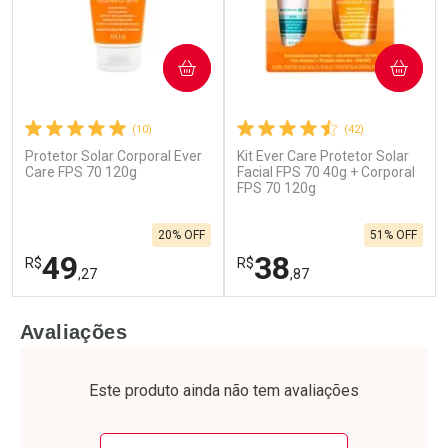
COMPRAR
COMPRAR
(10)
(42)
Protetor Solar Corporal Ever
Kit Ever Care Protetor Solar
Care FPS 70 120g
Facial FPS 70 40g + Corporal
FPS 70 120g
20% OFF
51% OFF
49
38
R$
R$
,27
,87
FECHAR
F
FECHAR
F
Avaliações
Laboratório
Laboratório
Por Menos
Por Menos
Este produto ainda não tem avaliações