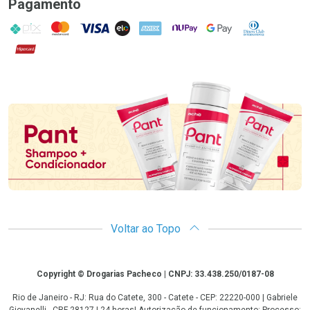
Pagamento
PIX
MasterCard
VISA
ELO
AMEX
NuPay
Google Pay
Diners Club
Hipercard
Promoção em Destaque
Voltar ao Topo
Copyright
Copyright © Drogarias Pacheco | CNPJ: 33.438.250/0187-08
Rio de Janeiro - RJ: Rua do Catete, 300 - Catete - CEP: 22220-000 | Gabriele
Giovanelli - CRF 28127 | 24 horas| Autorização de funcionamento: Processo: