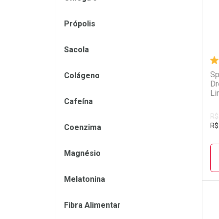
Própolis
Sacola
Sp
Colágeno
Dr
Li
Cafeína
R$
R$
Coenzima
Magnésio
Melatonina
Fibra Alimentar
L
P