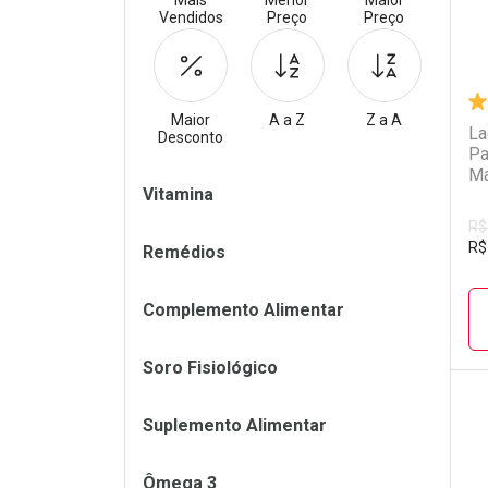
Mais
Menor
Maior
Vendidos
Preço
Preço
Maior
A a Z
Z a A
La
Desconto
Pa
Ma
Filtros
Vitamina
R$
R$
Remédios
Complemento Alimentar
Soro Fisiológico
Suplemento Alimentar
L
P
Ômega 3