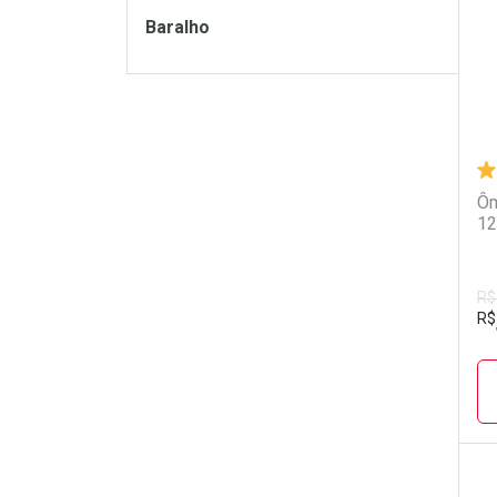
Baralho
Ôm
12
R$
R$