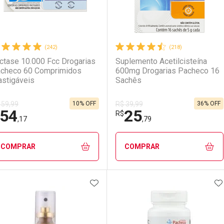
(242)
(218)
ctase 10.000 Fcc Drogarias
Suplemento Acetilcisteína
checo 60 Comprimidos
600mg Drogarias Pacheco 16
stigáveis
Sachês
10% OFF
36% OFF
 59,99
R$ 39,99
54
25
R$
,17
,79
COMPRAR
COMPRAR
ADICIONAR AOS FAVORITOS
A
FECHAR
FECHAR
F
F
aboratório
or Menos
Laboratório
Por Menos