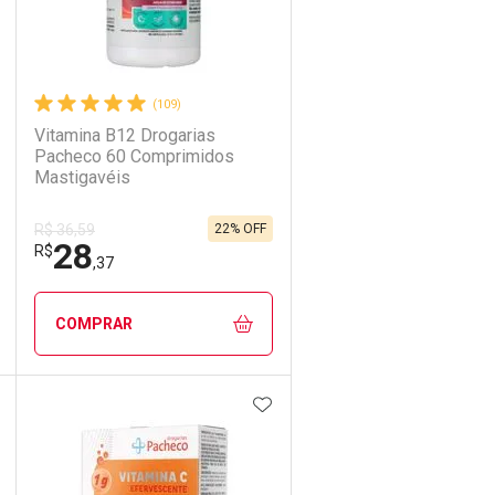
(109)
Vitamina B12 Drogarias
Pacheco 60 Comprimidos
Mastigavéis
22% OFF
R$ 36,59
28
R$
,37
COMPRAR
DICIONAR AOS FAVORITOS
ADICIONAR AOS FAVORIT
ECHAR
ECHAR
FECHAR
FECHAR
Laboratório
Por Menos