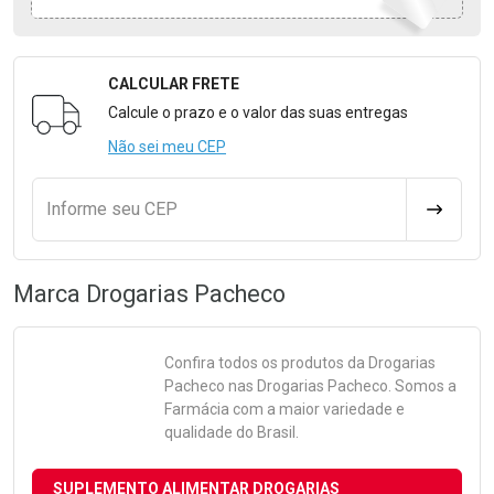
CALCULAR FRETE
Formulário para Calcular o Frete
Calcule o prazo e o valor das suas entregas
Não sei meu CEP
Informe seu CEP
CALCULA
Marca
Drogarias Pacheco
Confira todos os produtos da
Drogarias
Pacheco
nas Drogarias Pacheco. Somos a
Farmácia com a maior variedade e
qualidade do Brasil.
SUPLEMENTO ALIMENTAR DROGARIAS