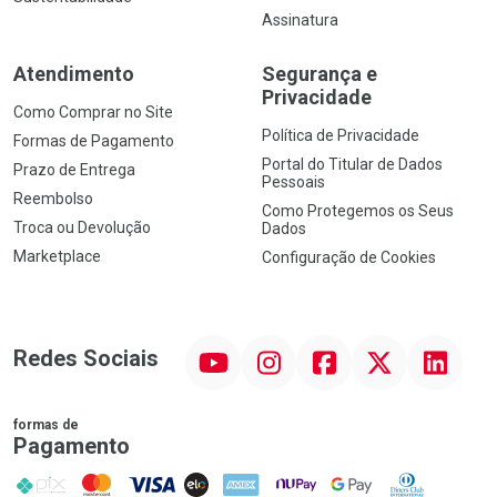
Assinatura
Atendimento
Segurança e
Privacidade
Como Comprar no Site
Política de Privacidade
Formas de Pagamento
Portal do Titular de Dados
Prazo de Entrega
Pessoais
Reembolso
Como Protegemos os Seus
Troca ou Devolução
Dados
Marketplace
Configuração de Cookies
YouTube
Instagram
Facebook
Twitter
Linkedin
Redes Sociais
formas de
Pagamento
PIX
MasterCard
VISA
ELO
AMEX
NuPay
Google Pay
Diners Club