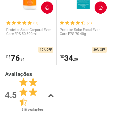
COMPRAR
COMPRAR
(16)
(71)
Protetor Solar Corporal Ever
Protetor Solar Facial Ever
Care FPS 50 500ml
Care FPS 70 40g
19% OFF
20% OFF
76
34
R$
R$
,94
,39
FECHAR
F
FECHAR
F
Avaliações
Laboratório
Laboratório
Por Menos
Por Menos
4.5
218
avaliações