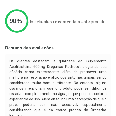
90%
dos clientes
recomendam
este produto
Ativar Desconto
Ativar Desconto
Comprar sem Desconto
Comprar sem Desconto
Resumo das avaliações
Por R$ 76,94/cada
Por R$ 34,39/cada
Comprar sem Desconto
Comprar sem Desconto
Por R$ 76,94/cada
Por R$ 34,39/cada
Os clientes destacam a qualidade do 'Suplemento
Acetilcisteína 600mg Drogarias Pacheco', elogiando sua
eficácia como expectorante, além de promover uma
melhora na respiração e alívio dos sintomas gripais, sendo
considerado muito bom e eficiente. No entanto, alguns
usuários mencionam que o produto pode ser difícil de
dissolver completamente na água, o que pode impactar a
experiência de uso. Além disso, há uma percepção de que o
preço poderia ser mais acessível, especialmente
considerando que é da marca própria da Drogarias
Pacheco.