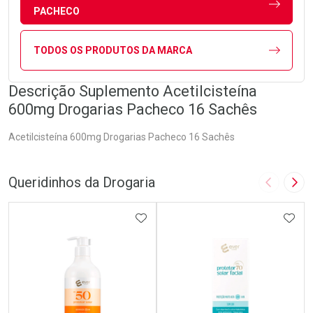
PACHECO
TODOS OS PRODUTOS DA MARCA
Descrição Suplemento Acetilcisteína
600mg Drogarias Pacheco 16 Sachês
Acetilcisteína 600mg Drogarias Pacheco 16 Sachês
Queridinhos da Drogaria
Imagem A
Pró
ADICIONAR AOS FAVORITOS
ADIC