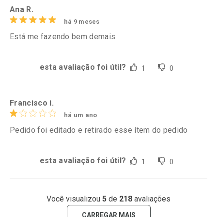
Ana R.
há 9 meses
Está me fazendo bem demais
esta avaliação foi útil?
1
0
Francisco i.
há um ano
Pedido foi editado e retirado esse ítem do pedido
esta avaliação foi útil?
1
0
Você visualizou
5
de
218
avaliações
CARREGAR MAIS