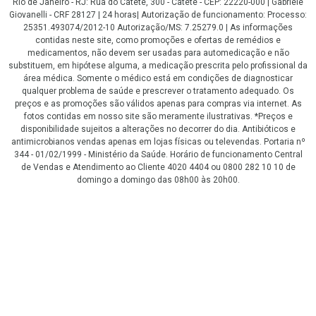
Rio de Janeiro - RJ: Rua do Catete, 300 - Catete - CEP: 22220-000 | Gabriele
Giovanelli - CRF 28127 | 24 horas| Autorização de funcionamento: Processo:
25351.493074/2012-10 Autorização/MS: 7.25279.0 | As informações
contidas neste site, como promoções e ofertas de remédios e
medicamentos, não devem ser usadas para automedicação e não
substituem, em hipótese alguma, a medicação prescrita pelo profissional da
área médica. Somente o médico está em condições de diagnosticar
qualquer problema de saúde e prescrever o tratamento adequado. Os
preços e as promoções são válidos apenas para compras via internet. As
fotos contidas em nosso site são meramente ilustrativas. *Preços e
disponibilidade sujeitos a alterações no decorrer do dia. Antibióticos e
antimicrobianos vendas apenas em lojas físicas ou televendas. Portaria nº
344 - 01/02/1999 - Ministério da Saúde. Horário de funcionamento Central
de Vendas e Atendimento ao Cliente 4020 4404 ou 0800 282 10 10 de
domingo a domingo das 08h00 às 20h00.
LGPD Aceite os Cookies