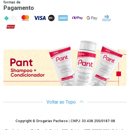
formas de
Pagamento
PIX
MasterCard
VISA
ELO
AMEX
NuPay
Google Pay
Diners Club
Hipercard
Promoção em Destaque
Voltar ao Topo
Copyright
Copyright © Drogarias Pacheco | CNPJ: 33.438.250/0187-08