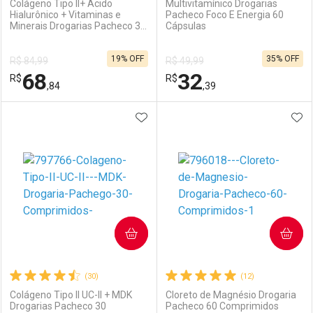
Colágeno Tipo II+ Ácido
Multivitamínico Drogarias
Hialurônico + Vitaminas e
Pacheco Foco E Energia 60
Minerais Drogarias Pacheco 30
Cápsulas
Ativar Desconto
Ativar Desconto
Cápsulas
19% OFF
35% OFF
R$ 84,99
R$ 49,99
Comprar sem Desconto
Comprar sem Desconto
68
32
R$
Comprar sem Desconto
R$
Comprar sem Desconto
Por R$ 23,99/cada
Por R$ 135,99/cada
,84
,39
Por R$ 23,99/cada
Por R$ 135,99/cada
ADICIONAR AOS FAVORITOS
ADI
FECHAR
FECHAR
F
F
Laboratório
Por Menos
Laboratório
Por Menos
COMPRAR
COMPRAR
(30)
(12)
Colágeno Tipo II UC-II + MDK
Cloreto de Magnésio Drogaria
Drogarias Pacheco 30
Pacheco 60 Comprimidos