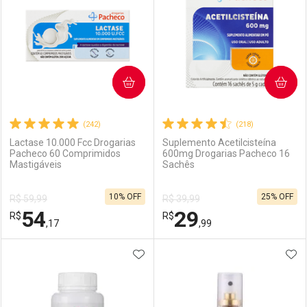
COMPRAR
COMPRAR
(242)
(218)
Lactase 10.000 Fcc Drogarias
Suplemento Acetilcisteína
Pacheco 60 Comprimidos
600mg Drogarias Pacheco 16
Mastigáveis
Sachês
10% OFF
25% OFF
R$ 59,99
R$ 39,99
54
29
R$
R$
,17
,99
ADICIONAR AOS FAVORITOS
ADI
FECHAR
FECHAR
F
F
Laboratório
Por Menos
Laboratório
Por Menos