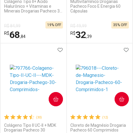
Colágeno Tipo II+ Ácido
Multivitamínico Drogarias
Hialurônico + Vitaminas e
Pacheco Foco E Energia 60
Minerais Drogarias Pacheco 30
Cápsulas
Ativar Desconto
Ativar Desconto
Cápsulas
19% OFF
35% OFF
R$ 84,99
R$ 49,99
Comprar sem Desconto
Comprar sem Desconto
68
32
R$
Comprar sem Desconto
R$
Comprar sem Desconto
Por R$ 23,99/cada
Por R$ 135,99/cada
,84
,39
Por R$ 23,99/cada
Por R$ 135,99/cada
ADICIONAR AOS FAVORITOS
ADI
FECHAR
FECHAR
F
F
Laboratório
Por Menos
Laboratório
Por Menos
COMPRAR
COMPRAR
(30)
(12)
Colágeno Tipo II UC-II + MDK
Cloreto de Magnésio Drogaria
Drogarias Pacheco 30
Pacheco 60 Comprimidos