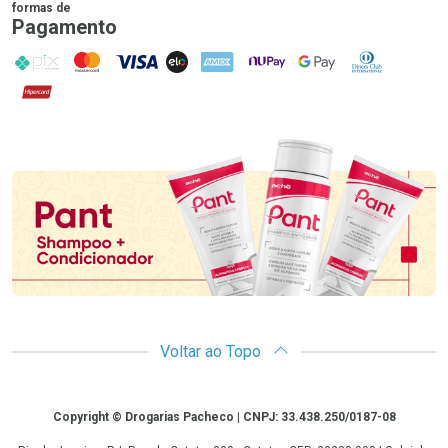
formas de
Pagamento
PIX
MasterCard
VISA
ELO
AMEX
NuPay
Google Pay
Diners Club
Hipercard
Promoção em Destaque
Voltar ao Topo
Copyright
Copyright © Drogarias Pacheco | CNPJ: 33.438.250/0187-08