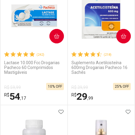
COMPRAR
COMPRAR
(242)
(218)
Lactase 10.000 Fcc Drogarias
Suplemento Acetilcisteína
Pacheco 60 Comprimidos
600mg Drogarias Pacheco 16
Mastigáveis
Sachês
10% OFF
25% OFF
R$ 59,99
R$ 39,99
54
29
R$
R$
,17
,99
ADICIONAR AOS FAVORITOS
ADI
FECHAR
FECHAR
F
F
Laboratório
Por Menos
Laboratório
Por Menos