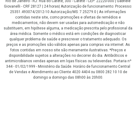
Rio de Janeiro - RJ: Rua do Catete, 300 - Catete - CEP: 22220-000 | Gabriele
Giovanelli - CRF 28127 | 24 horas| Autorização de funcionamento: Processo:
25351.493074/2012-10 Autorização/MS: 7.25279.0 | As informações
contidas neste site, como promoções e ofertas de remédios e
medicamentos, não devem ser usadas para automedicação e não
substituem, em hipótese alguma, a medicação prescrita pelo profissional da
área médica. Somente o médico está em condições de diagnosticar
qualquer problema de saúde e prescrever o tratamento adequado. Os
preços e as promoções são válidos apenas para compras via internet. As
fotos contidas em nosso site são meramente ilustrativas. *Preços e
disponibilidade sujeitos a alterações no decorrer do dia. Antibióticos e
antimicrobianos vendas apenas em lojas físicas ou televendas. Portaria nº
344 - 01/02/1999 - Ministério da Saúde. Horário de funcionamento Central
de Vendas e Atendimento ao Cliente 4020 4404 ou 0800 282 10 10 de
domingo a domingo das 08h00 às 20h00.
LGPD Aceite os Cookies