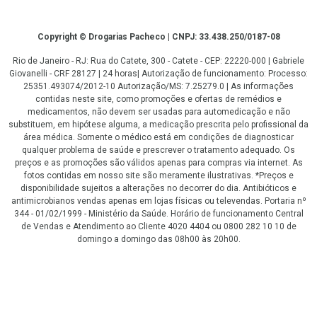
Copyright
Copyright © Drogarias Pacheco | CNPJ: 33.438.250/0187-08
Rio de Janeiro - RJ: Rua do Catete, 300 - Catete - CEP: 22220-000 | Gabriele
Giovanelli - CRF 28127 | 24 horas| Autorização de funcionamento: Processo:
25351.493074/2012-10 Autorização/MS: 7.25279.0 | As informações
contidas neste site, como promoções e ofertas de remédios e
medicamentos, não devem ser usadas para automedicação e não
substituem, em hipótese alguma, a medicação prescrita pelo profissional da
área médica. Somente o médico está em condições de diagnosticar
qualquer problema de saúde e prescrever o tratamento adequado. Os
preços e as promoções são válidos apenas para compras via internet. As
fotos contidas em nosso site são meramente ilustrativas. *Preços e
disponibilidade sujeitos a alterações no decorrer do dia. Antibióticos e
antimicrobianos vendas apenas em lojas físicas ou televendas. Portaria nº
344 - 01/02/1999 - Ministério da Saúde. Horário de funcionamento Central
de Vendas e Atendimento ao Cliente 4020 4404 ou 0800 282 10 10 de
domingo a domingo das 08h00 às 20h00.
LGPD Aceite os Cookies