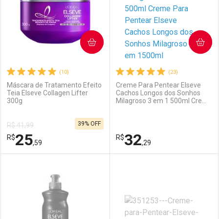
COMPRAR
COMPRAR
(10)
(23)
Máscara de Tratamento Efeito
Creme Para Pentear Elseve
Teia Elseve Collagen Lifter
Cachos Longos dos Sonhos
300g
Milagroso 3 em 1 500ml Creme
Para Pentear Elseve Cachos
Longos dos Sonhos Milagroso
39% OFF
3 em 1500ml
R$ 41,99
25
32
R$
R$
,59
,29
FECHAR
FECHAR
F
F
Laboratório
Por Menos
Laboratório
Por Menos