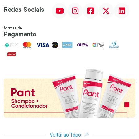
YouTube
Instagram
Facebook
Twitter
Linkedin
Redes Sociais
formas de
Pagamento
PIX
MasterCard
VISA
ELO
AMEX
NuPay
Google Pay
Diners Club
Hipercard
Promoção em Destaque
Voltar ao Topo