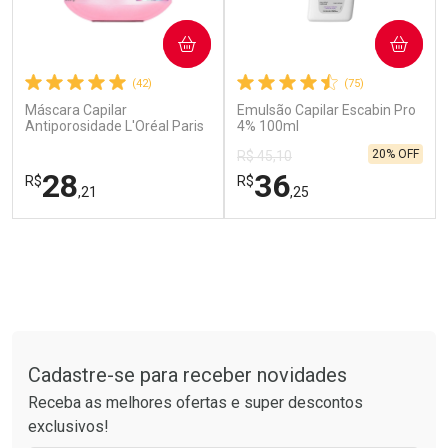
COMPRAR
COMPRAR
(42)
(75)
Máscara Capilar
Emulsão Capilar Escabin Pro
Antiporosidade L'Oréal Paris
4% 100ml
Elseve Glycolic Gloss 300g
20% OFF
R$ 45,10
Ver Desconto Convênio
Ver Desconto Convênio
28
36
R$
R$
,21
,25
FECHAR
FECHAR
FEC
FEC
Laboratório
Laboratório
Por Menos
Por Menos
Tudo sobre a Drogarias Pacheco
Cadastre-se para receber novidades
Receba as melhores ofertas e super descontos
exclusivos!