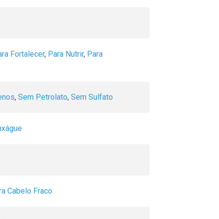
ra Fortalecer
,
Para Nutrir
,
Para
enos
,
Sem Petrolato
,
Sem Sulfato
nxágue
ra Cabelo Fraco