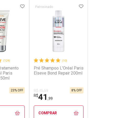
FAVORITOS
ADICIONAR AOS FAVORITOS
ADICIONAR AOS 
Patrocinado
Patrocinado
(124)
(10)
Tratamento
Pré Shampoo L’Oréal Paris
Máscara de T
l Paris
Elseve Bond Repair 200ml
Capilar L’Oréa
 50ml
Elseve Bond 
23% OFF
8% OFF
R$ 45,59
41
53
R$
R$
,99
,99
COMPRAR
COMPRAR