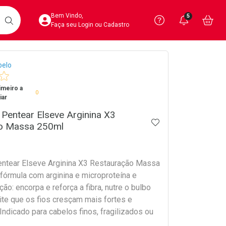
Acesse sua Conta
Precisa de 
Notific
Aces
Bem Vindo,
5
Você po
notifica
Vo
it
BUSCAR
Ver Recursos 
Faça seu Login ou Cadastro
crumb
belo
Atendimento ao 
imeiro a
Central de Ajud
0
iar
Televendas
Pentear Elseve Arginina X3
ADICIONAR AOS 
4020-4404
o Massa 250ml
ntear Elseve Arginina X3 Restauração Massa
fórmula com arginina e microproteína e
ção: encorpa e reforça a fibra, nutre o bulbo
ite que os fios cresçam mais fortes e
Indicado para cabelos finos, fragilizados ou