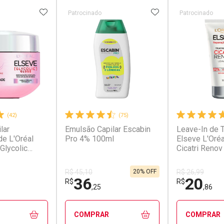
FAVORITOS
ADICIONAR AOS FAVORITOS
ADICIONAR AOS 
Patrocinado
Patrocinado
(42)
(75)
lar
Emulsão Capilar Escabin
Leave-In de 
de L'Oréal
Pro 4% 100ml
Elseve L'Oréa
Glycolic
Cicatri Renov
20% OFF
R$ 45,10
R$ 26,99
36
20
R$
R$
,25
,86
COMPRAR
COMPRAR