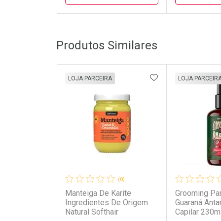
FECHAR
FECHAR
Produtos Similares
Laboratório
Laborató
Por Menos
Por Men
ADICIONAR AOS 
LOJA PARCEIRA
LOJA PARCEIR
(0)
Manteiga De Karite
Grooming Pa
Ativar Desconto
Ativar Des
Ingredientes De Origem
Guaraná Antar
Natural Softhair
Capilar 230