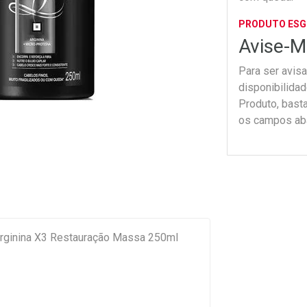
PRODUTO ES
Avise-M
Para ser avis
disponibilida
Produto, bast
os campos ab
Arginina X3 Restauração Massa 250ml