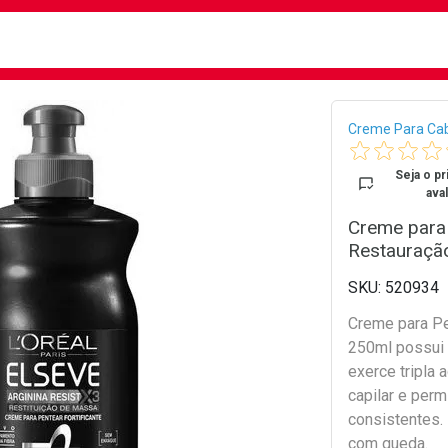
busca
isa?
Bread
Creme Para Ca
Seja o pr
aval
Creme para 
Restauraçã
520934
Creme para Pe
250ml possui 
exerce tripla a
capilar e perm
consistentes. 
com queda.