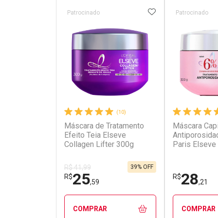
ADICIONAR AOS 
Patrocinado
Patrocinado
(10)
Máscara de Tratamento
Máscara Capi
Efeito Teia Elseve
Antiporosida
Collagen Lifter 300g
Paris Elseve 
Gloss 300g
39% OFF
R$ 41,99
25
28
R$
R$
,59
,21
COMPRAR
COMPRAR