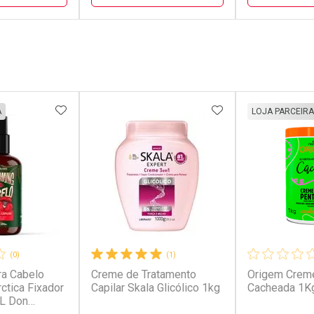
FECHAR
FECHAR
FECHAR
FECHAR
rio
Laboratório
Laborató
os
Por Menos
Por Men
FAVORITOS
ADICIONAR AOS FAVORITOS
ADICIONAR AOS 
A
LOJA PARCEIRA
(0)
(1)
ra Cabelo
Creme de Tratamento
Origem Crem
conto
Ativar Desconto
Ativar Desc
ctica Fixador
Capilar Skala Glicólico 1kg
Cacheada 1K
mL Don