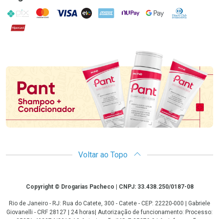
PIX
MasterCard
VISA
ELO
AMEX
NuPay
Google Pay
Diners Club
Hipercard
Promoção em Destaque
Voltar ao Topo
Copyright
Copyright © Drogarias Pacheco | CNPJ: 33.438.250/0187-08
Rio de Janeiro - RJ: Rua do Catete, 300 - Catete - CEP: 22220-000 | Gabriele
Giovanelli - CRF 28127 | 24 horas| Autorização de funcionamento: Processo: