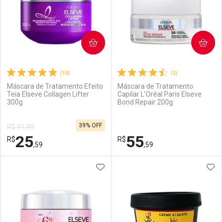
COMPRAR
COMPRAR
(10)
(5)
Máscara de Tratamento Efeito
Máscara de Tratamento
Teia Elseve Collagen Lifter
Capilar L’Oréal Paris Elseve
300g
Bond Repair 200g
39% OFF
R$ 41,99
25
55
R$
R$
,59
,59
ADICIONAR AOS FAVORITOS
ADI
FECHAR
FECHAR
F
F
Laboratório
Por Menos
Laboratório
Por Menos