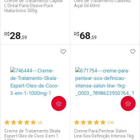
Creme de Tratamento Capilar
Óleo de Tratamento Cadiveu
L'Oréal Paris Elseve Pure
Açaí Oil 60ml
Hialurônico 300g
Ativar Desconto
Ativar Desconto
Comprar sem Desconto
Comprar sem Desconto
28
68
R$
Comprar sem Desconto
R$
Comprar sem Desconto
Por R$ 16,99/cada
Por R$ 10,59/cada
,59
,59
Por R$ 16,99/cada
Por R$ 10,59/cada
ADICIONAR AOS FAVORITOS
ADI
FECHAR
FECHAR
F
F
Laboratório
Por Menos
Laboratório
Por Menos
COMPRAR
COMPRAR
(4)
(18)
Creme de Tratamento Skala
Creme Para Pentear Salon
Expert Óleo de Coco 3 em 1
Line Sos Definição Intensa 1kg