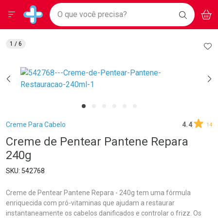
Drogarias Pacheco
Menu
Aces
Ir direto para a home
O que você precisa?
BAIXE
V
i
Baixe nosso APP e aproveite Ofertas Exclusivas!
BUSCAR
O APP
Navegue pela página
Ir direto para o conteúdo
Faça a sua busca
Ir direto para a busca
Ir direto para a conta
AD
1
/ 6
Ir direto para a ajuda
Ir direto para a notificações
Ir direto para o carrinho
Ir direto para o menu
Breadcrumb
Creme Para Cabelo
4.4
14
Creme de Pentear Pantene Repara
240g
542768
Creme de Pentear Pantene Repara - 240g tem uma fórmula
enriquecida com pró-vitaminas que ajudam a restaurar
instantaneamente os cabelos danificados e controlar o frizz. Os