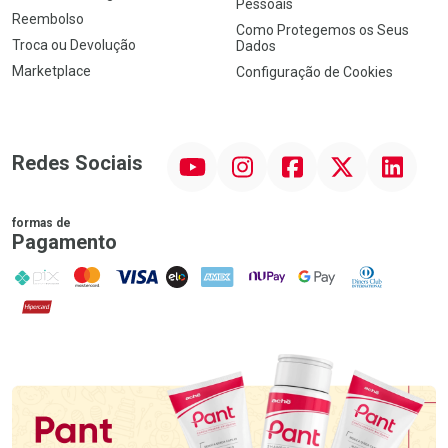
Pessoais
Reembolso
Como Protegemos os Seus
Troca ou Devolução
Dados
Marketplace
Configuração de Cookies
YouTube
Instagram
Facebook
Twitter
Linkedin
Redes Sociais
formas de
Pagamento
PIX
MasterCard
VISA
ELO
AMEX
NuPay
Google Pay
Diners Club
Hipercard
Promoção em Destaque