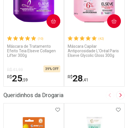
COMPRAR
COMPRAR
(10)
(42)
Máscara de Tratamento
Máscara Capilar
Efeito Teia Elseve Collagen
Antiporosidade L'Oréal Paris
Lifter 300g
Elseve Glycolic Gloss 300g
39% OFF
R$ 41,99
25
28
R$
R$
,59
,41
FECHAR
F
FECHAR
F
Queridinhos da Drogaria
Imagem A
Pró
Laboratório
Laboratório
Por Menos
ADICIONAR AOS FAVORITOS
Por Menos
ADIC