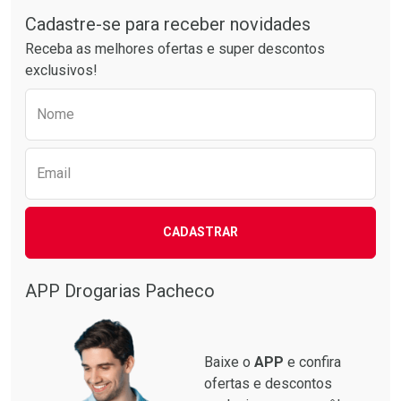
Comprar sem Desconto
Comprar sem Desconto
Por R$ 64,79/cada
Por R$ 25,27/cada
Cadastre-se para receber novidades
Receba as melhores ofertas e super descontos
exclusivos!
Preencha o formulário abaixo para receber 
Nome
Email
CADASTRAR
APP Drogarias Pacheco
Baixe o
APP
e confira
ofertas e descontos