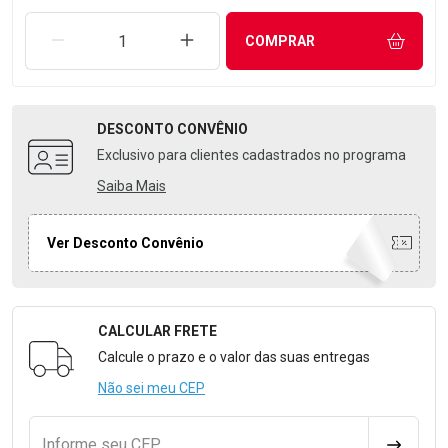
REMOVER UMA UNIDADE
AUMENTAR UMA UNIDADE
COMPRAR
DESCONTO
CONVÊNIO
Exclusivo para clientes cadastrados no programa
Saiba Mais
Ver Desconto Convênio
CALCULAR FRETE
Formulário para Calcular o Frete
Calcule o prazo e o valor das suas entregas
Não sei meu CEP
Informe seu CEP
CALCULA