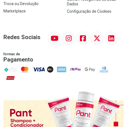
Troca ou Devolução
Dados
Marketplace
Configuração de Cookies
YouTube
Instagram
Facebook
Twitter
Linkedin
Redes Sociais
formas de
Pagamento
PIX
MasterCard
VISA
ELO
AMEX
NuPay
Google Pay
Diners Club
Hipercard
Promoção em Destaque