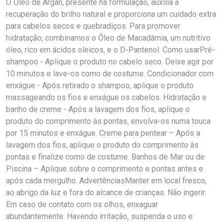
O Óleo de Argan, presente na formulação, auxilia a
recuperação do brilho natural e proporciona um cuidado extra
para cabelos secos e quebradiços. Para promover
hidratação, combinamos o Óleo de Macadâmia, um nutritivo
óleo, rico em ácidos oleicos, e o D-Pantenol. Como usarPré-
shampoo - Aplique o produto no cabelo seco. Deixe agir por
10 minutos e lave-os como de costume. Condicionador com
enxágue - Após retirado o shampoo, aplique o produto
massageando os fios e enxágue os cabelos. Hidratação e
banho de creme - Após a lavagem dos fios, aplique o
produto do comprimento às pontas, envolva-os numa touca
por 15 minutos e enxágue. Creme para pentear – Após a
lavagem dos fios, aplique o produto do comprimento às
pontas e finalize como de costume. Banhos de Mar ou de
Piscina – Aplique sobre o comprimento e pontas antes e
após cada mergulho. AdvertênciasManter em local fresco,
ao abrigo da luz e fora do alcance de crianças. Não ingerir.
Em caso de contato com os olhos, enxaguar
abundantemente. Havendo irritação, suspenda o uso e