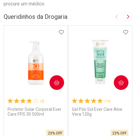
procure um médico.
Queridinhos da Drogaria
Imagem A
Pró
ADICIONAR AOS FAVORITOS
ADIC
COMPRAR
COMPRAR
(2)
(14)
Protetor Solar Corporal Ever
Gel Pós Sol Ever Care Aloe
Care FPS 30 500ml
Vera 120g
23% OFF
23% OFF