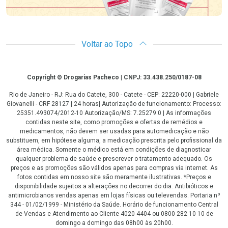
Voltar ao Topo
Copyright
Copyright © Drogarias Pacheco | CNPJ: 33.438.250/0187-08
Rio de Janeiro - RJ: Rua do Catete, 300 - Catete - CEP: 22220-000 | Gabriele
Giovanelli - CRF 28127 | 24 horas| Autorização de funcionamento: Processo:
25351.493074/2012-10 Autorização/MS: 7.25279.0 | As informações
contidas neste site, como promoções e ofertas de remédios e
medicamentos, não devem ser usadas para automedicação e não
substituem, em hipótese alguma, a medicação prescrita pelo profissional da
área médica. Somente o médico está em condições de diagnosticar
qualquer problema de saúde e prescrever o tratamento adequado. Os
preços e as promoções são válidos apenas para compras via internet. As
fotos contidas em nosso site são meramente ilustrativas. *Preços e
disponibilidade sujeitos a alterações no decorrer do dia. Antibióticos e
antimicrobianos vendas apenas em lojas físicas ou televendas. Portaria nº
344 - 01/02/1999 - Ministério da Saúde. Horário de funcionamento Central
de Vendas e Atendimento ao Cliente 4020 4404 ou 0800 282 10 10 de
domingo a domingo das 08h00 às 20h00.