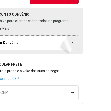
CONTO
CONVÊNIO
usivo para clientes cadastrados no programa
a Mais
o Convênio
CULAR FRETE
o para Calcular o Frete
ule o prazo e o valor das suas entregas
sei meu CEP
u CEP
CALCULAR FRETE