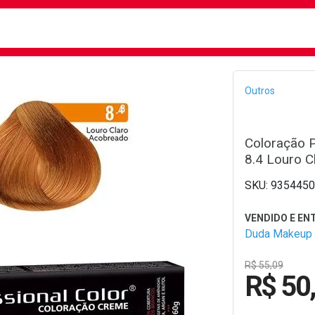
busca
isa?
Bread
Outros
Coloração P
8.4 Louro 
9354450
Duda Makeup
R$ 55,09
R$ 50