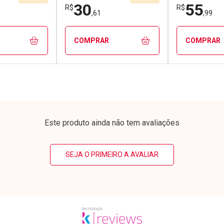
30
55
R$
R$
,61
,99
COMPRAR
COMPRAR
FECHAR
FECHAR
FECHAR
FECHAR
rio
Laboratório
Laborató
os
Por Menos
Por Men
Este produto ainda não tem avaliações
SEJA O PRIMEIRO A AVALIAR