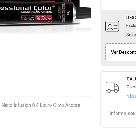
DES
Excl
Saib
Ver Descont
CAL
Formulári
Calc
Não 
 Nano Infusion 8.4 Louro Claro Acobre
Informe se