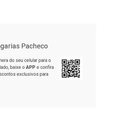
onto
Ativar Desconto
em Desconto
Comprar sem Desconto
em Desconto
Comprar sem Desconto
9/cada
Por R$ 61,55/cada
9/cada
Por R$ 61,55/cada
garias Pacheco
era do seu celular para o
lado, baixe o
APP
e confira
scontos exclusivos para