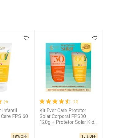
FAVORITOS
ADICIONAR AOS FAVORITOS
ADICIONAR AOS 
(4)
(19)
 Infantil
Kit Ever Care Protetor
r Care FPS 60
Solar Corporal FPS30
120g + Protetor Solar Kids
FPS60 120g
18% OFF
10% OFF