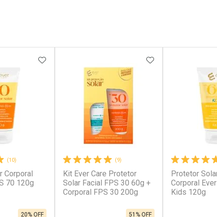
FAVORITOS
ADICIONAR AOS FAVORITOS
ADICIONAR AOS 
(10)
(9)
r Corporal
Kit Ever Care Protetor
Protetor Solar
S 70 120g
Solar Facial FPS 30 60g +
Corporal Eve
Corporal FPS 30 200g
Kids 120g
20% OFF
51% OFF