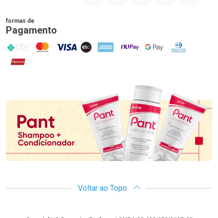
formas de
Pagamento
PIX
MasterCard
VISA
ELO
AMEX
NuPay
Google Pay
Diners Club
Hipercard
Promoção em Destaque
Voltar ao Topo