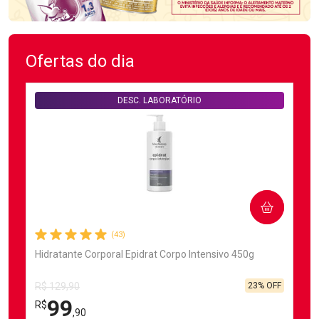
Ofertas do dia
DESC. LABORATÓRIO
COMPRAR
(43)
Hidratante Corporal Epidrat Corpo Intensivo 450g
23% OFF
R$ 129,90
99
R$
,90