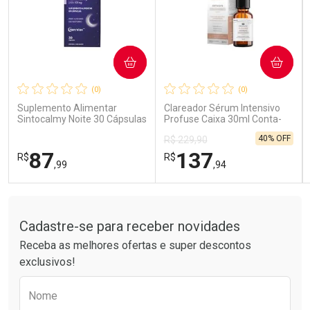
COMPRAR
COMPRAR
Ativar Desconto
Ativar Desconto
(0)
(0)
Comprar sem Desconto
Comprar sem Desconto
Comprar sem Desconto
Comprar sem Desconto
Suplemento Alimentar
Clareador Sérum Intensivo
Por R$ 85,99/cada
Por R$ 15,99/cada
Por R$ 85,99/cada
Por R$ 15,99/cada
Sintocalmy Noite 30 Cápsulas
Profuse Caixa 30ml Conta-
Gotas
40% OFF
R$ 229,90
87
137
R$
R$
,99
,94
Tudo sobre a Drogarias Pacheco
FECHAR
FECHAR
FEC
FEC
Laboratório
Laboratório
Por Menos
Por Menos
Cadastre-se para receber novidades
Receba as melhores ofertas e super descontos
exclusivos!
Preencha o formulário abaixo para receber 
Nome