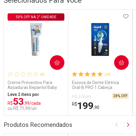
Selecionados Para Você
ADIC
50% OFF NA 2° UNIDADE
COMPRAR
COMPRAR
(0)
(29)
Creme Preventivo Para
Escova de Dente Elétrica
Assaduras Bepantol Baby
Oral-B PRO 1 Cabeça
Toy Story Personagens
Redonda Recarregável 1
Leve 2 itens por
28% OFF
R$ 278,99
Sortidos 120g
Unidade
53
199
R$
,99/cada
R$
,90
ou R$ 71,99/un
FECHAR
FECHAR
FEC
FEC
Produtos Recomendados
Imagem A
Pró
Laboratório
Laboratório
Por Menos
Por Menos