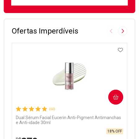
FECHAR
FECHAR
Laboratório
Por Menos
Ofertas Imperdíveis
Imagem Anter
Próxima
ADICIO
Ativar Desconto
COMPRAR
Comprar sem Desconto
Comprar sem Desconto
Por R$ 99,90/cada
Por R$ 99,90/cada
(60)
Dual Sérum Facial Eucerin Anti-Pigment Antimanchas
e Anti-idade 30ml
18% OFF