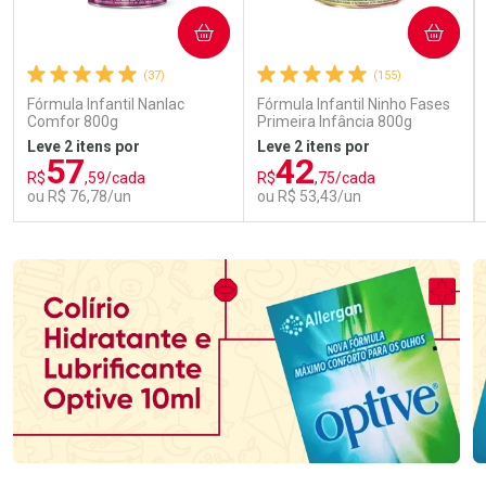
COMPRAR
COMPRAR
(37)
(155)
Fórmula Infantil Nanlac
Fórmula Infantil Ninho Fases
Comfor 800g
Primeira Infância 800g
Leve 2 itens por
Leve 2 itens por
57
42
R$
,59/cada
R$
,75/cada
ou R$ 76,78/un
ou R$ 53,43/un
FECHAR
FECHAR
FEC
FEC
Laboratório
Laboratório
Por Menos
Por Menos
Ativar Desconto
Ativar Desconto