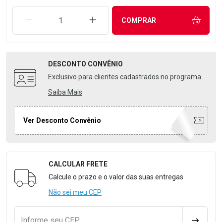
REMOVER UMA UNIDADE
AUMENTAR UMA UNIDADE
COMPRAR
DESCONTO
CONVÊNIO
Exclusivo para clientes cadastrados no programa
Saiba Mais
Ver Desconto Convênio
CALCULAR FRETE
Formulário para Calcular o Frete
Calcule o prazo e o valor das suas entregas
Não sei meu CEP
Informe seu CEP
CALCULA