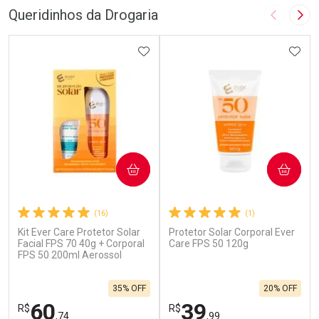
Queridinhos da Drogaria
Imagem A
Pró
ADICIONAR AOS FAVORITOS
ADIC
COMPRAR
COMPRAR
(16)
(1)
Kit Ever Care Protetor Solar
Protetor Solar Corporal Ever
Facial FPS 70 40g + Corporal
Care FPS 50 120g
FPS 50 200ml Aerossol
35% OFF
20% OFF
60
39
R$
R$
,74
,99