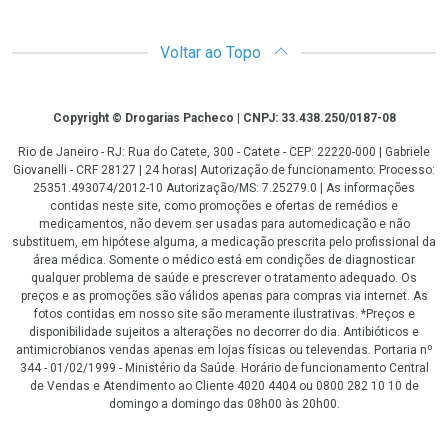
Voltar ao Topo
Copyright
Copyright © Drogarias Pacheco | CNPJ: 33.438.250/0187-08
Rio de Janeiro - RJ: Rua do Catete, 300 - Catete - CEP: 22220-000 | Gabriele
Giovanelli - CRF 28127 | 24 horas| Autorização de funcionamento: Processo:
25351.493074/2012-10 Autorização/MS: 7.25279.0 | As informações
contidas neste site, como promoções e ofertas de remédios e
medicamentos, não devem ser usadas para automedicação e não
substituem, em hipótese alguma, a medicação prescrita pelo profissional da
área médica. Somente o médico está em condições de diagnosticar
qualquer problema de saúde e prescrever o tratamento adequado. Os
preços e as promoções são válidos apenas para compras via internet. As
fotos contidas em nosso site são meramente ilustrativas. *Preços e
disponibilidade sujeitos a alterações no decorrer do dia. Antibióticos e
antimicrobianos vendas apenas em lojas físicas ou televendas. Portaria nº
344 - 01/02/1999 - Ministério da Saúde. Horário de funcionamento Central
de Vendas e Atendimento ao Cliente 4020 4404 ou 0800 282 10 10 de
domingo a domingo das 08h00 às 20h00.
LGPD Aceite os Cookies