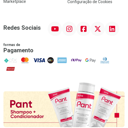
Marketplace
Configuração de Cookies
YouTube
Instagram
Facebook
Twitter
Linkedin
Redes Sociais
formas de
Pagamento
PIX
MasterCard
VISA
ELO
AMEX
NuPay
Google Pay
Diners Club
Hipercard
Promoção em Destaque