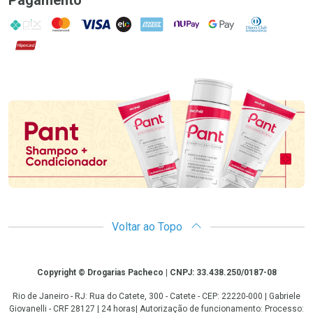
PIX
MasterCard
VISA
ELO
AMEX
NuPay
Google Pay
Diners Club
Hipercard
Promoção em Destaque
Voltar ao Topo
Copyright
Copyright © Drogarias Pacheco | CNPJ: 33.438.250/0187-08
Rio de Janeiro - RJ: Rua do Catete, 300 - Catete - CEP: 22220-000 | Gabriele
Giovanelli - CRF 28127 | 24 horas| Autorização de funcionamento: Processo: