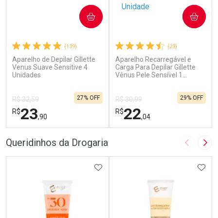
COMPRAR
COMPRAR
(139)
(23)
Aparelho de Depilar Gillette
Aparelho Recarregável e
Venus Suave Sensitive 4
Carga Para Depilar Gillette
Unidades
Vênus Pele Sensível 1
Unidade
27% OFF
29% OFF
R$ 32,59
R$ 30,99
23
22
R$
R$
,90
,04
FECHAR
F
FECHAR
F
Queridinhos da Drogaria
Imagem A
Pró
Laboratório
Laboratório
Por Menos
ADICIONAR AOS FAVORITOS
Por Menos
ADIC