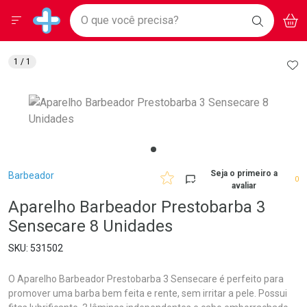
Drogarias Pacheco
Menu
Aces
Ir direto para a home
O que você precisa?
BAIXE
V
i
Baixe nosso APP e aproveite Ofertas Exclusivas!
BUSCAR
O APP
Navegue pela página
Ir direto para o conteúdo
Faça a sua busca
Ir direto para a busca
Ir direto para a conta
AD
1
/ 1
Ir direto para a ajuda
Ir direto para a notificações
Ir direto para o carrinho
Ir direto para o menu
Breadcrumb
Seja o primeiro a
Barbeador
0
avaliar
Aparelho Barbeador Prestobarba 3
Sensecare 8 Unidades
531502
O Aparelho Barbeador Prestobarba 3 Sensecare é perfeito para
promover uma barba bem feita e rente, sem irritar a pele. Possui