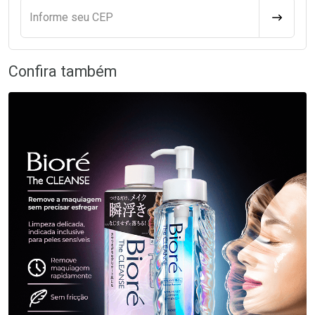
Informe seu CEP
CALCULA
Confira também