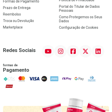
Formas de Pagamento
Portal do Titular de Dados
Prazo de Entrega
Pessoais
Reembolso
Como Protegemos os Seus
Troca ou Devolução
Dados
Marketplace
Configuração de Cookies
YouTube
Instagram
Facebook
Twitter
Linkedin
Redes Sociais
formas de
Pagamento
PIX
MasterCard
VISA
ELO
AMEX
NuPay
Google Pay
Diners Club
Hipercard
Promoção em Destaque