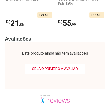
Kids 120g
19% OFF
18% OFF
21
55
R$
R$
,86
,99
FECHAR
F
FECHAR
F
Avaliações
Laboratório
Laboratório
Por Menos
Por Menos
Este produto ainda não tem avaliações
SEJA O PRIMEIRO A AVALIAR