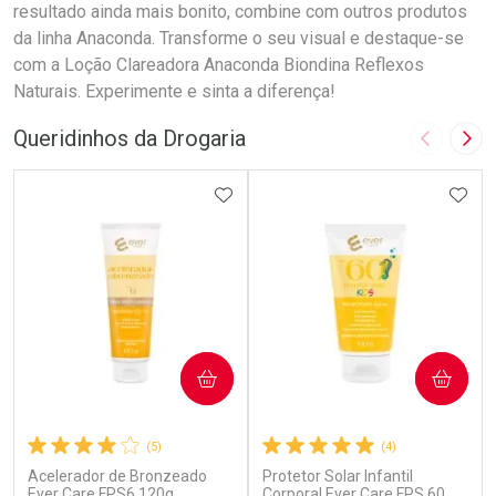
resultado ainda mais bonito, combine com outros produtos
da linha Anaconda. Transforme o seu visual e destaque-se
com a Loção Clareadora Anaconda Biondina Reflexos
Naturais. Experimente e sinta a diferença!
Queridinhos da Drogaria
Imagem A
Pró
ADICIONAR AOS FAVORITOS
ADIC
COMPRAR
COMPRAR
(5)
(4)
Acelerador de Bronzeado
Protetor Solar Infantil
Ever Care FPS6 120g
Corporal Ever Care FPS 60