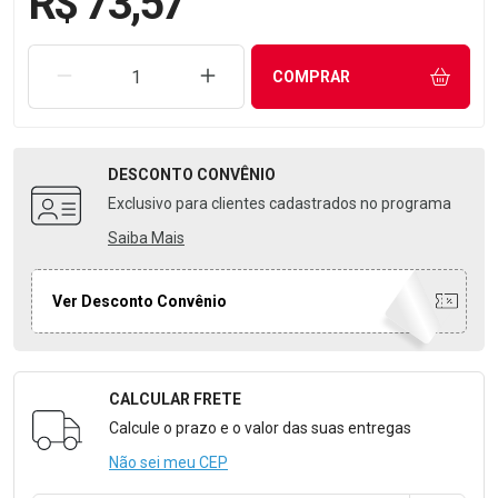
R$ 73,57
REMOVER UMA UNIDADE
AUMENTAR UMA UNIDADE
COMPRAR
DESCONTO
CONVÊNIO
Exclusivo para clientes cadastrados no programa
Saiba Mais
Ver Desconto Convênio
CALCULAR FRETE
Formulário para Calcular o Frete
Calcule o prazo e o valor das suas entregas
Não sei meu CEP