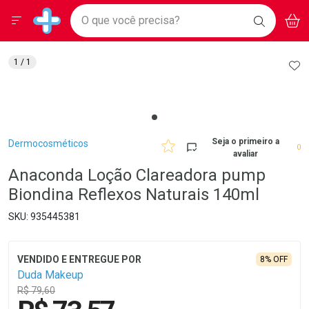
Drogarias Pacheco
Menu
Aces
Ir direto para a home
O que você precisa?
BAIXE
V
i
Baixe nosso APP e aproveite Ofertas Exclusivas!
BUSCAR
O APP
Navegue pela página
Ir direto para o conteúdo
Faça a sua busca
Ir direto para a busca
Ir direto para a conta
AD
1
/ 1
Ir direto para a ajuda
Ir direto para a notificações
Ir direto para o carrinho
Ir direto para o menu
Breadcrumb
Seja o primeiro a
Dermocosméticos
0
avaliar
Anaconda Loção Clareadora pump
Biondina Reflexos Naturais 140ml
935445381
8% OFF
Duda Makeup
R$ 79,60