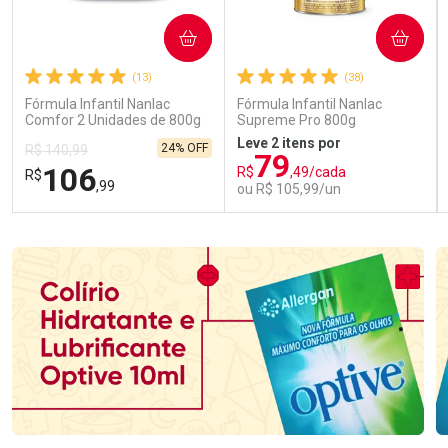
COMPRAR
COMPRAR
(13)
(38)
Fórmula Infantil Nanlac
Fórmula Infantil Nanlac
Comfor 2 Unidades de 800g
Supreme Pro 800g
Leve 2 itens por
24% OFF
R$ 140,99
79
106
R$
,49/cada
R$
,99
ou R$ 105,99/un
FECHAR
FECHAR
FEC
FEC
Laboratório
Laboratório
Por Menos
Por Menos