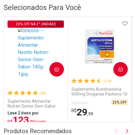
Selecionados Para Você
ADIC
20% OFF NA 2° UNIDADE
COMPRAR
COMPRAR
(218)
Suplemento Acetilcisteína
(80)
600mg Drogarias Pacheco 16
Sachês
Suplemento Alimentar
25% OFF
R$ 39,99
Nutren Senior Sem Sabor
29
R$
740g
Leve 2 itens por
,99
123
R$
,49/cada
ou R$ 137,21/un
FECHAR
FECHAR
FEC
FEC
Produtos Recomendados
Imagem A
Pró