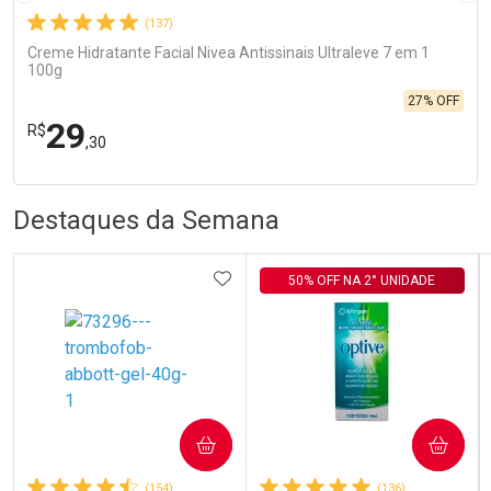
(137)
Creme Hidratante Facial Nivea Antissinais Ultraleve 7 em 1
100g
27% OFF
29
R$
,30
R
R
FECHA
FECHA
Destaques da Semana
Laboratório
Por Menos
ADICIONAR AOS FAVORITOS
50% OFF NA 2° UNIDADE
Ativar Desconto
COMPRAR
COMPRAR
(154)
(136)