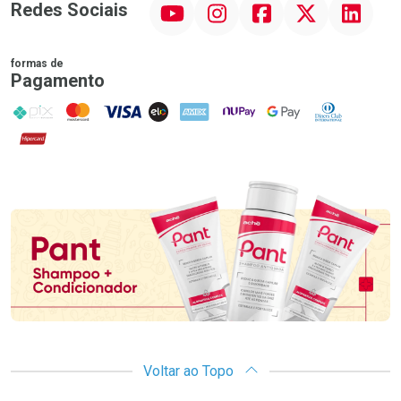
YouTube
Instagram
Facebook
Twitter
Linkedin
Redes Sociais
formas de
Pagamento
PIX
MasterCard
VISA
ELO
AMEX
NuPay
Google Pay
Diners Club
Hipercard
Promoção em Destaque
Voltar ao Topo