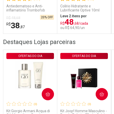
Comprar sem Desconto
Comprar sem Desconto
Antiedematoso e Anti-
Colírio Hidratante e
Por R$ 29,30/cada
Por R$ 29,30/cada
inflamatório Trombofob
Lubrificante Optive 10ml
200U/g 40g
Leve 2 itens por
20% OFF
R$ 48,68
48
38
R$
,68/cada
R$
,87
ou R$ 64,90/un
FECHAR
FECHAR
FEC
FEC
Destaques Lojas parceiras
Laboratório
Laboratório
Por Menos
Por Menos
OFERTAS DO DIA
OFERTAS DO DIA
COMPRAR
COMPRAR
Ativar Desconto
Ativar Desconto
(0)
(0)
Comprar sem Desconto
Comprar sem Desconto
Comprar sem Desconto
Comprar sem Desconto
Kit Giorgio Armani Acqua di
Kit Joop! Homme Masculino -