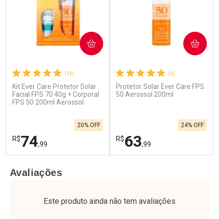
COMPRAR
COMPRAR
(16)
(6)
Ativar Desconto
Kit Ever Care Protetor Solar
Protetor Solar Ever Care FPS
Ativar Desconto
Facial FPS 70 40g + Corporal
50 Aerossol 200ml
FPS 50 200ml Aerossol
Comprar sem Desconto
Comprar sem Desconto
Comprar sem Desconto
Por R$ 80,99/cada
Por R$ 76,48/cada
Comprar sem Desconto
Por R$ 80,99/cada
20% OFF
24% OFF
Por R$ 76,48/cada
74
63
R$
R$
,99
,99
FECHAR
F
FECHAR
F
Avaliações
Laboratório
Laboratório
Por Menos
Por Menos
Este produto ainda não tem avaliações