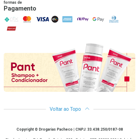
formas de
Pagamento
PIX
MasterCard
VISA
ELO
AMEX
NuPay
Google Pay
Diners Club
Hipercard
Promoção em Destaque
Voltar ao Topo
Copyright
Copyright © Drogarias Pacheco | CNPJ: 33.438.250/0187-08