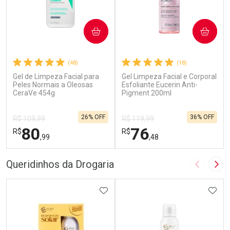
COMPRAR
COMPRAR
(48)
(18)
Gel de Limpeza Facial para
Gel Limpeza Facial e Corporal
Peles Normais a Oleosas
Esfoliante Eucerin Anti-
CeraVe 454g
Pigment 200ml
26% OFF
36% OFF
R$ 109,99
R$ 119,99
80
76
R$
R$
,99
,48
FECHAR
F
FECHAR
F
Queridinhos da Drogaria
Imagem A
Pró
Dermaclub
Laboratório
Por Menos
ADICIONAR AOS FAVORITOS
Por Menos
ADIC