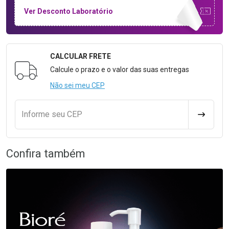
Ver Desconto Laboratório
CALCULAR FRETE
Formulário para Calcular o Frete
Calcule o prazo e o valor das suas entregas
Não sei meu CEP
Informe seu CEP
CALCULA
Confira também