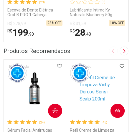
(29)
(0)
Escova de Dente Elétrica
Lubrificante Íntimo Ky
Oral-B PRO 1 Cabeça
Naturals Blueberry 50g
Redonda Recarregável 1
28% OFF
10% OFF
R$ 278,99
R$ 31,59
Unidade
199
28
R$
R$
,90
,40
FECHAR
FECHAR
FEC
FEC
Produtos Recomendados
Imagem A
Pró
Laboratório
Laboratório
Por Menos
Por Menos
ADICIONAR AOS FAVORITOS
ADIC
Patrocinado
Patrocinado
COMPRAR
COMPRAR
Ativar Desconto
Ativar Desconto
(24)
(45)
Sérum Facial Antirrugas
Comprar sem Desconto
Refil Creme de Limpeza
Comprar sem Desconto
Comprar sem Desconto
Comprar sem Desconto