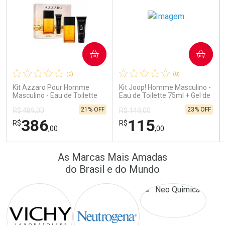
COMPRAR
COMPRAR
Ativar Desconto
Ativar Desconto
(0)
(0)
Comprar sem Desconto
Comprar sem Desconto
Comprar sem Desconto
Comprar sem Desconto
Kit Azzaro Pour Homme
Kit Joop! Homme Masculino -
Por R$ 389,90/cada
Por R$ 22,33/cada
Por R$ 389,90/cada
Por R$ 22,33/cada
Masculino - Eau de Toilette
Eau de Toilette 75ml + Gel de
100ml + Shampoo
Banho 75ml
21% OFF
23% OFF
R$ 489,00
R$ 149,00
386
115
R$
R$
,00
,00
FECHAR
FECHAR
FEC
FEC
As Marcas Mais Amadas
Laboratório
Laboratório
Por Menos
Por Menos
do Brasil e do Mundo