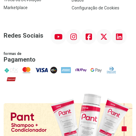
Dados
Marketplace
Configuração de Cookies
YouTube
Instagram
Facebook
Twitter
Linkedin
Redes Sociais
formas de
Pagamento
PIX
MasterCard
VISA
ELO
AMEX
NuPay
Google Pay
Diners Club
Hipercard
Promoção em Destaque