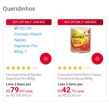
Queridinhos
50% OFF NA 2° UNIDADE
40% OFF NA 2° UNIDADE
COMPRAR
COMPRAR
(38)
(155)
Fórmula Infantil Nanlac
Fórmula Infantil Ninho Fases
Supreme Pro 800g
Primeira Infância 800g
Leve 2 itens por
Leve 2 itens por
79
42
R$
,49/cada
R$
,75/cada
ou R$ 105,99/un
ou R$ 53,43/un
FECHAR
FECHAR
FEC
FEC