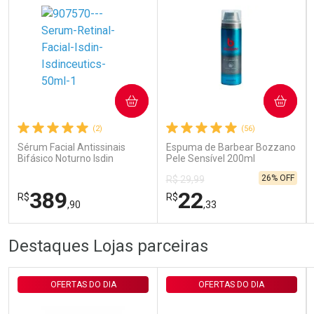
Ativar Desconto
COMPRAR
COMPRAR
Comprar sem Desconto
Comprar sem Desconto
Por R$ 29,30/cada
Por R$ 29,30/cada
(2)
(56)
Sérum Facial Antissinais
Espuma de Barbear Bozzano
Bifásico Noturno Isdin
Pele Sensível 200ml
Isdinceutics Retinal com
26% OFF
R$ 29,99
Retinaldeído 50ml
389
22
R$
R$
,90
,33
FECHAR
FECHAR
FEC
FEC
Destaques Lojas parceiras
Laboratório
Laboratório
Por Menos
Por Menos
OFERTAS DO DIA
OFERTAS DO DIA