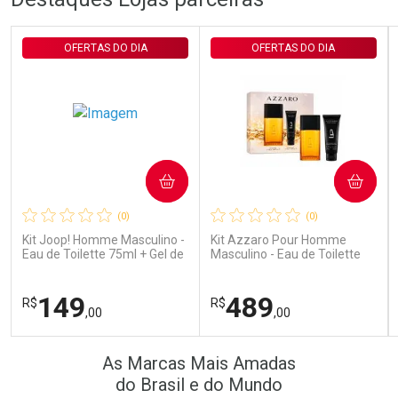
Laboratório
Laboratório
Por Menos
Por Menos
OFERTAS DO DIA
OFERTAS DO DIA
COMPRAR
COMPRAR
Ativar Desconto
Ativar Desconto
(0)
(0)
Comprar sem Desconto
Comprar sem Desconto
Comprar sem Desconto
Comprar sem Desconto
Kit Joop! Homme Masculino -
Kit Azzaro Pour Homme
Por R$ 389,90/cada
Por R$ 172,99/cada
Por R$ 389,90/cada
Por R$ 172,99/cada
Eau de Toilette 75ml + Gel de
Masculino - Eau de Toilette
Banho 75ml
100ml + Shampoo
149
489
R$
R$
,00
,00
FECHAR
FECHAR
FEC
FEC
As Marcas Mais Amadas
Laboratório
Laboratório
Por Menos
Por Menos
do Brasil e do Mundo