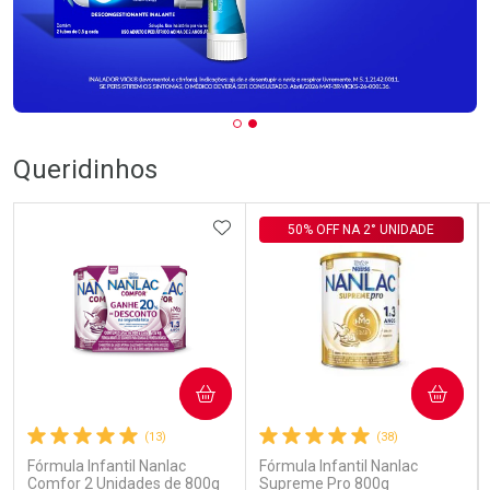
Queridinhos
ADICIONAR AOS FAVORITOS
50% OFF NA 2° UNIDADE
COMPRAR
COMPRAR
(13)
(38)
Fórmula Infantil Nanlac
Fórmula Infantil Nanlac
Comfor 2 Unidades de 800g
Supreme Pro 800g