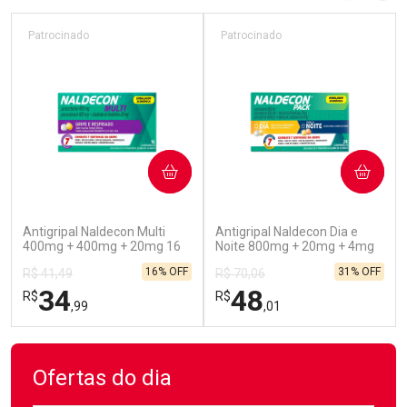
Patrocinado
Patrocinado
COMPRAR
COMPRAR
(52)
(45)
Antigripal Naldecon Multi
Antigripal Naldecon Dia e
400mg + 400mg + 20mg 16
Noite 800mg + 20mg + 4mg
Comprimidos
24 comprimidos
16% OFF
31% OFF
R$ 41,49
R$ 70,06
34
48
R$
R$
,99
,01
FECHAR
FECHAR
FEC
FEC
Laboratório
Laboratório
Por Menos
Por Menos
Ofertas do dia