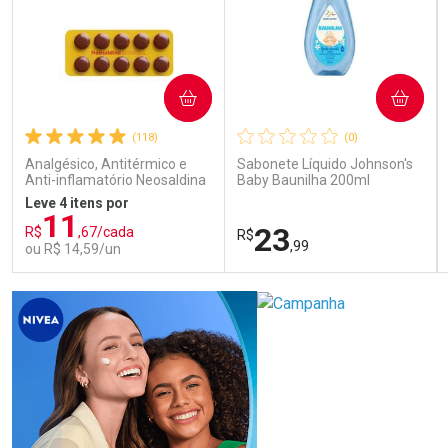
COMPRAR
COMPRAR
(118)
(0)
Analgésico, Antitérmico e
Sabonete Líquido Johnson's
Anti-inflamatório Neosaldina
Baby Baunilha 200ml
30mg + 300mg + 30mg 10
Leve 4 itens por
Drágeas
11
23
R$
,67/cada
R$
,99
ou R$ 14,59/un
FECHAR
FECHAR
FEC
FEC
Laboratório
Laboratório
Por Menos
Por Menos