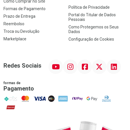
Como Comprar no Site
Política de Privacidade
Formas de Pagamento
Portal do Titular de Dados
Prazo de Entrega
Pessoais
Reembolso
Como Protegemos os Seus
Troca ou Devolução
Dados
Marketplace
Configuração de Cookies
YouTube
Instagram
Facebook
Twitter
Linkedin
Redes Sociais
formas de
Pagamento
PIX
MasterCard
VISA
ELO
AMEX
NuPay
Google Pay
Diners Club
Hipercard
Promoção em Destaque