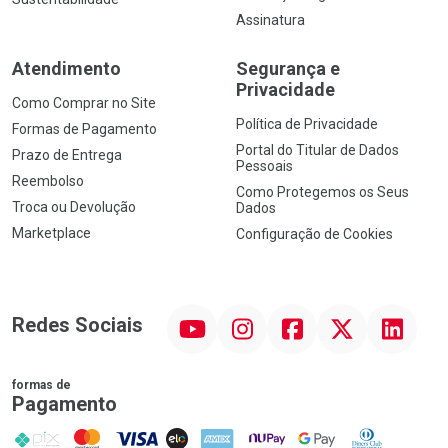
Assinatura
Atendimento
Segurança e
Privacidade
Como Comprar no Site
Política de Privacidade
Formas de Pagamento
Portal do Titular de Dados
Prazo de Entrega
Pessoais
Reembolso
Como Protegemos os Seus
Troca ou Devolução
Dados
Marketplace
Configuração de Cookies
YouTube
Instagram
Facebook
Twitter
Linkedin
Redes Sociais
formas de
Pagamento
PIX
MasterCard
VISA
ELO
AMEX
NuPay
Google Pay
Diners Club