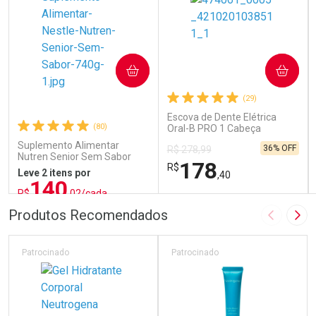
COMPRAR
COMPRAR
(29)
Escova de Dente Elétrica
(80)
Oral-B PRO 1 Cabeça
Redonda Recarregável 1
Suplemento Alimentar
36% OFF
R$ 278,99
Unidade
Nutren Senior Sem Sabor
178
R$
740g
Leve 2 itens por
,40
140
R$
,02/cada
ou R$ 155,58/un
FECHAR
FECHAR
FEC
FEC
Produtos Recomendados
Imagem A
Pró
Laboratório
Laboratório
Por Menos
Por Menos
Patrocinado
Patrocinado