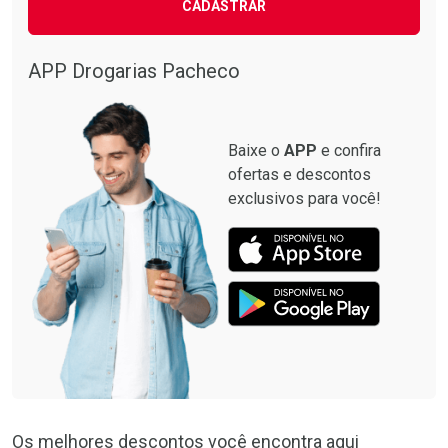
CADASTRAR
Comprar sem Desconto
Comprar sem Desconto
Comprar sem Desconto
Comprar sem Desconto
Por R$ 87,99/cada
Por R$ 137,94/cada
Por R$ 87,99/cada
Por R$ 137,94/cada
APP Drogarias Pacheco
Baixe o
APP
e confira
ofertas e descontos
exclusivos para você!
Os melhores descontos você encontra aqui