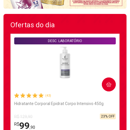
Ofertas do dia
DESC. LABORATÓRIO
COMPRAR
(43)
Hidratante Corporal Epidrat Corpo Intensivo 450g
23% OFF
R$ 129,90
99
R$
,90