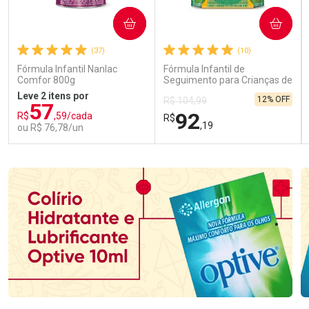
COMPRAR
COMPRAR
(37)
(10)
Fórmula Infantil Nanlac
Fórmula Infantil de
Comfor 800g
Seguimento para Crianças de
Primeira Infância Nestonutri
Leve 2 itens por
12% OFF
R$ 104,99
2 Unidades de 800g cada
57
92
R$
,59/cada
R$
,19
ou R$ 76,78/un
FECHAR
FECHAR
FEC
FEC
Laboratório
Laboratório
Por Menos
Por Menos