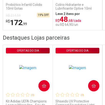
Probiótico Infantil Colidis
Colírio Hidratante e
10ml Gotas
Lubrificante Optive 10ml
Leve 2 itens por
19% OFF
R$ 214,59
48
172
R$
,68/cada
R$
,99
ou R$ 64,90/un
FECHAR
FECHAR
FEC
FEC
Destaques Lojas parceiras
Laboratório
Laboratório
Por Menos
Por Menos
OFERTAS DO DIA
OFERTAS DO DIA
COMPRAR
COMPRAR
Ativar Desconto
Ativar Desconto
(0)
(0)
Comprar sem Desconto
Comprar sem Desconto
Comprar sem Desconto
Comprar sem Desconto
Kit Adidas UEFA Champions
Shiseido UV Protective
Por R$ 172,99/cada
Por R$ 64,90/cada
Por R$ 172,99/cada
Por R$ 64,90/cada