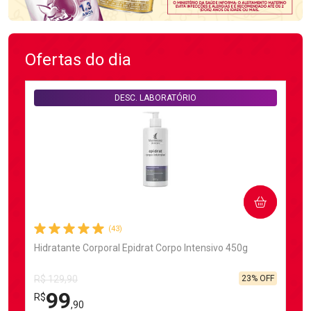
Ofertas do dia
DESC. LABORATÓRIO
COMPRAR
(43)
Hidratante Corporal Epidrat Corpo Intensivo 450g
23% OFF
R$ 129,90
99
R$
,90