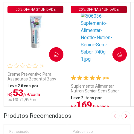
50% OFF NA 2° UNIDADE
20% OFF NA 2° UNIDADE
COMPRAR
COMPRAR
(0)
Creme Preventivo Para
(80)
Assaduras Bepantol Baby
Toy Story Personagens
Leve 2 itens por
Suplemento Alimentar
Sortidos 120g
53
Nutren Senior Sem Sabor
R$
,99/cada
740g
Leve 2 itens por
ou R$ 71,99/un
169
R$
,00/cada
ou R$ 187,77/un
FECHAR
FECHAR
FEC
FEC
Produtos Recomendados
Imagem A
Pró
Laboratório
Laboratório
Por Menos
Por Menos
Patrocinado
Patrocinado