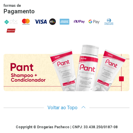
formas de
Pagamento
PIX
MasterCard
VISA
ELO
AMEX
NuPay
Google Pay
Diners Club
Hipercard
Promoção em Destaque
Voltar ao Topo
Copyright
Copyright © Drogarias Pacheco | CNPJ: 33.438.250/0187-08