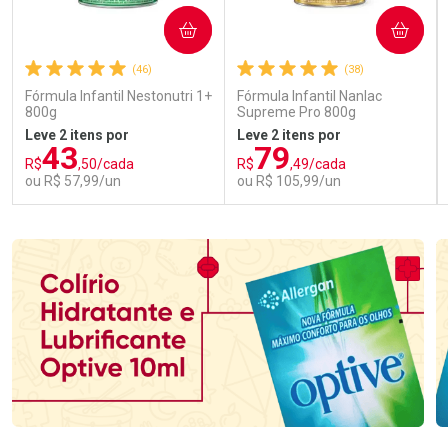
COMPRAR
COMPRAR
(46)
(38)
Fórmula Infantil Nestonutri 1+
Fórmula Infantil Nanlac
800g
Supreme Pro 800g
Leve 2 itens por
Leve 2 itens por
43
79
R$
,50/cada
R$
,49/cada
ou R$ 57,99/un
ou R$ 105,99/un
FECHAR
FECHAR
FEC
FEC
Laboratório
Laboratório
Por Menos
Por Menos
Ativar Desconto
Ativar Desconto