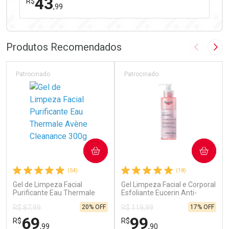
43
R$
,99
FECHAR
FECHAR
Laboratório
Por Menos
Produtos Recomendados
Imagem A
Pró
Patrocinado
Patrocinado
Ativar Desconto
COMPRAR
COMPRAR
Comprar sem Desconto
Comprar sem Desconto
(54)
(18)
Por R$ 43,99/cada
Por R$ 43,99/cada
Gel de Limpeza Facial
Gel Limpeza Facial e Corporal
Purificante Eau Thermale
Esfoliante Eucerin Anti-
Avène Cleanance 300g
Pigment 200ml
20% OFF
17% OFF
R$ 87,99
R$ 119,99
69
99
R$
R$
,99
,90