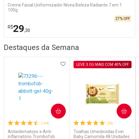
Creme Facial Uniformizador Nívea Beleza Radiante 7 em 1
100g
27% OFF
29
R$
,30
R
R
FECHA
FECHA
Destaques da Semana
Laboratório
Por Menos
ADICIONAR AOS FAVORITOS
LEVE 3 OU MAIS COM 40% OFF
Ativar Desconto
COMPRAR
COMPRAR
(154)
(30)
Comprar sem Desconto
Comprar sem Desconto
Por R$ 29,30/cada
Por R$ 29,30/cada
Antiedematoso e Anti-
Toalhas Umedecidas Ever
inflamatório Trombofob
Baby Camomila 48 Unidades