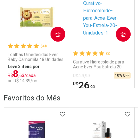
COMPRAR
COMPRAR
Ativar Desconto
Ativar Desconto
(30)
Comprar sem Desconto
Comprar sem Desconto
Comprar sem Desconto
Comprar sem Desconto
(2)
Toalhas Umedecidas Ever
Por R$ 153,99/cada
Por R$ 136,99/cada
Por R$ 153,99/cada
Por R$ 136,99/cada
Baby Camomila 48 Unidades
Curativo Hidrocoloide para
Leve 3 itens por
Acne Ever You Estrela 20
8
Unidades
R$
,63/cada
10% OFF
R$ 29,99
ou R$ 14,39/un
26
R$
,99
FECHAR
FECHAR
FEC
FEC
Favoritos do Mês
Laboratório
Laboratório
Por Menos
Por Menos
ADICIONAR AOS FAVORITOS
ADIC