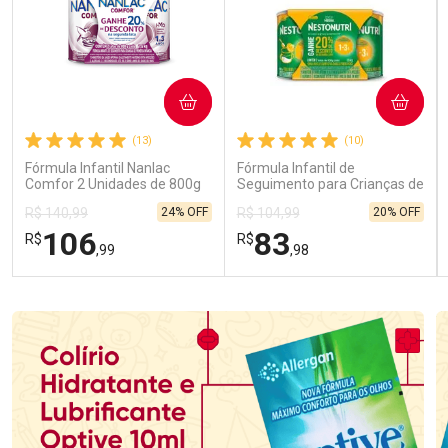
COMPRAR
COMPRAR
(13)
(10)
Fórmula Infantil Nanlac
Fórmula Infantil de
Comfor 2 Unidades de 800g
Seguimento para Crianças de
Primeira Infância Nestonutri
24% OFF
20% OFF
R$ 140,99
R$ 104,99
2 Unidades de 800g cada
106
83
R$
R$
,99
,98
FECHAR
FECHAR
FEC
FEC
Laboratório
Laboratório
Por Menos
Por Menos