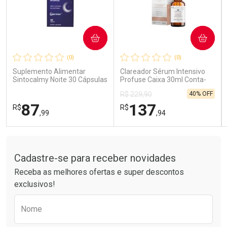
COMPRAR
COMPRAR
Ativar Desconto
Ativar Desconto
(0)
(0)
Comprar sem Desconto
Comprar sem Desconto
Comprar sem Desconto
Comprar sem Desconto
Suplemento Alimentar
Clareador Sérum Intensivo
Por R$ 14,39/cada
Por R$ 26,99/cada
Por R$ 14,39/cada
Por R$ 26,99/cada
Sintocalmy Noite 30 Cápsulas
Profuse Caixa 30ml Conta-
Gotas
40% OFF
R$ 229,90
87
137
R$
R$
,99
,94
Tudo sobre a Drogarias Pacheco
FECHAR
FECHAR
FEC
FEC
Laboratório
Laboratório
Por Menos
Por Menos
Cadastre-se para receber novidades
Receba as melhores ofertas e super descontos
exclusivos!
Preencha o formulário abaixo para receber 
Nome