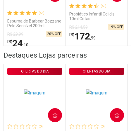
(50)
Comprar sem Desconto
Comprar sem Desconto
Por R$ 29,30/cada
Por R$ 29,30/cada
(56)
Probiótico Infantil Colidis
10ml Gotas
Espuma de Barbear Bozzano
Pele Sensível 200ml
19% OFF
R$ 214,59
172
20% OFF
R$ 29,99
R$
,99
24
R$
,10
FECHAR
FECHAR
FEC
FEC
Destaques Lojas parceiras
Laboratório
Laboratório
Por Menos
Por Menos
OFERTAS DO DIA
OFERTAS DO DIA
COMPRAR
COMPRAR
Ativar Desconto
Ativar Desconto
(0)
(0)