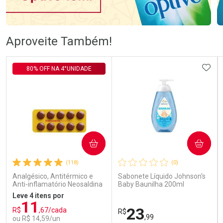
Ativar Desconto
Ativar Desconto
Aproveite Também!
Comprar sem Desconto
Comprar sem Desconto
Comprar sem Desconto
Comprar sem Desconto
ADIC
80% OFF NA 4°UNIDADE
Por R$ 106,99/cada
Por R$ 83,98/cada
Por R$ 106,99/cada
Por R$ 83,98/cada
COMPRAR
COMPRAR
(118)
(0)
Analgésico, Antitérmico e
Sabonete Líquido Johnson's
Anti-inflamatório Neosaldina
Baby Baunilha 200ml
30mg + 300mg + 30mg 10
Leve 4 itens por
Drágeas
11
23
R$
,67/cada
R$
,99
ou R$ 14,59/un