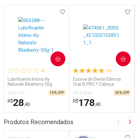
ADICIONAR AOS FAVORITOS
ADIC
COMPRAR
COMPRAR
(0)
(29)
Lubrificante Íntimo Ky
Escova de Dente Elétrica
Naturals Blueberry 50g
Oral-B PRO 1 Cabeça
Redonda Recarregável 1
10% OFF
36% OFF
R$ 31,59
R$ 278,99
Unidade
28
178
R$
R$
,40
,40
FECHAR
FECHAR
FEC
FEC
Produtos Recomendados
Imagem A
Pró
Laboratório
Laboratório
Por Menos
Por Menos
ADIC