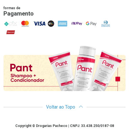
formas de
Pagamento
PIX
MasterCard
VISA
ELO
AMEX
NuPay
Google Pay
Diners Club
Hipercard
Promoção em Destaque
Voltar ao Topo
Copyright
Copyright © Drogarias Pacheco | CNPJ: 33.438.250/0187-08