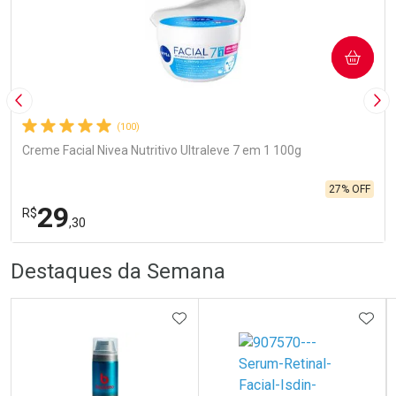
COMPRAR
Imagem Anterior
Pró
(100)
Creme Facial Nivea Nutritivo Ultraleve 7 em 1 100g
27% OFF
29
R$
,30
R
R
FECHA
FECHA
Destaques da Semana
Laboratório
Por Menos
ADICIONAR AOS FAVORITOS
ADIC