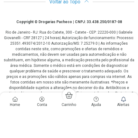
Voltar ao Topo
Copyright
Copyright © Drogarias Pacheco | CNPJ: 33.438.250/0187-08
Rio de Janeiro - RJ: Rua do Catete, 300 - Catete - CEP: 22220-000 | Gabriele
Giovanelli - CRF 28127 | 24 horas| Autorização de funcionamento: Processo:
25351.493074/2012-10 Autorização/MS: 7.25279.0 | As informações
contidas neste site, como promoções e ofertas de remédios e
medicamentos, não devem ser usadas para automedicação e não
substituem, em hipótese alguma, a medicação prescrita pelo profissional da
área médica. Somente o médico está em condições de diagnosticar
qualquer problema de saúde e prescrever o tratamento adequado. Os
preços e as promoções são válidos apenas para compras via internet. As
fotos contidas em nosso site são meramente ilustrativas. *Preços e
disponibilidade sujeitos a alterações no decorrer do dia. Antibióticos e
antimicrobianos vendas apenas em lojas físicas ou televendas. Portaria nº
344 - 01/02/1999 - Ministério da Saúde. Horário de funcionamento Central
de Vendas e Atendimento ao Cliente 4020 4404 ou 0800 282 10 10 de
Home
Conta
Carrinho
Ajuda
Alertas
domingo a domingo das 08h00 às 20h00.
LGPD Aceite os Cookies