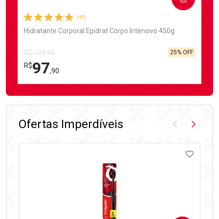
(43)
Hidratante Corporal Epidrat Corpo Intensivo 450g
25% OFF
R$ 129,90
97
R$
,90
FECHAR
FECHAR
Laboratório
Por Menos
Ofertas Imperdíveis
Imagem Anter
Próxima
ADICIO
Ativar Desconto