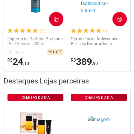
Ativar Desconto
COMPRAR
COMPRAR
(56)
(2)
Comprar sem Desconto
Comprar sem Desconto
Por R$ 29,30/cada
Por R$ 29,30/cada
Espuma de Barbear Bozzano
Sérum Facial Antissinais
Pele Sensível 200ml
Bifásico Noturno Isdin
Isdinceutics Retinal com
20% OFF
R$ 29,99
Retinaldeído 50ml
24
389
R$
R$
,10
,90
FECHAR
FECHAR
FEC
FEC
Destaques Lojas parceiras
Laboratório
Laboratório
Por Menos
Por Menos
OFERTAS DO DIA
OFERTAS DO DIA