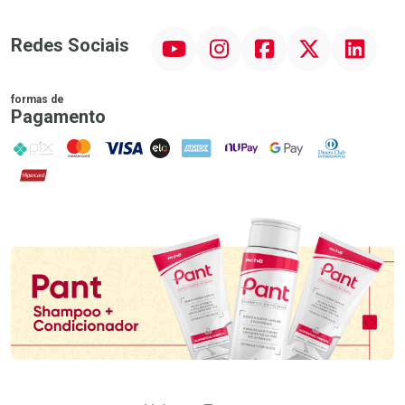
YouTube
Instagram
Facebook
Twitter
Linkedin
Redes Sociais
formas de
Pagamento
PIX
MasterCard
VISA
ELO
AMEX
NuPay
Google Pay
Diners Club
Hipercard
Promoção em Destaque