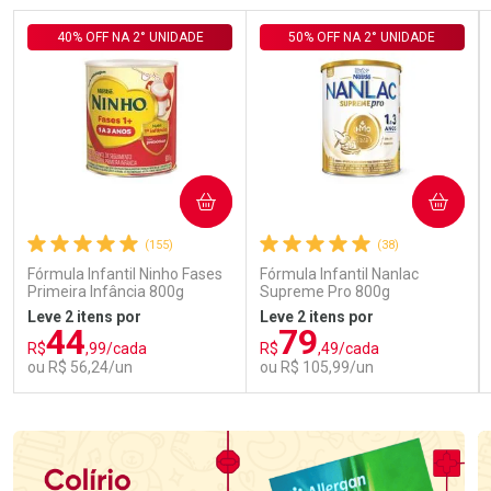
40% OFF NA 2° UNIDADE
50% OFF NA 2° UNIDADE
COMPRAR
COMPRAR
(155)
(38)
Fórmula Infantil Ninho Fases
Fórmula Infantil Nanlac
Primeira Infância 800g
Supreme Pro 800g
Leve 2 itens por
Leve 2 itens por
44
79
R$
,99/cada
R$
,49/cada
ou R$ 56,24/un
ou R$ 105,99/un
FECHAR
FECHAR
FEC
FEC
Laboratório
Laboratório
Por Menos
Por Menos