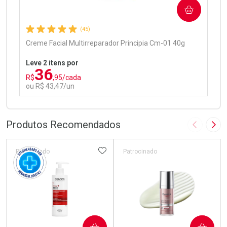
COMPRAR
Comprar sem Desconto
Comprar sem Desconto
Por R$ 97,90/cada
Por R$ 97,90/cada
(45)
Creme Facial Multirreparador Principia Cm-01 40g
Leve 2 itens por
36
R$
,95/cada
ou R$ 43,47/un
FECHAR
FECHAR
Laboratório
Por Menos
Produtos Recomendados
Imagem A
Pró
ADICIONAR AOS FAVORITOS
Patrocinado
Patrocinado
Ativar Desconto