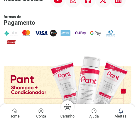
formas de
Pagamento
PIX
MasterCard
VISA
ELO
AMEX
NuPay
Google Pay
Diners Club
Hipercard
Promoção em Destaque
Home
Conta
Carrinho
Ajuda
Alertas
Voltar ao Topo