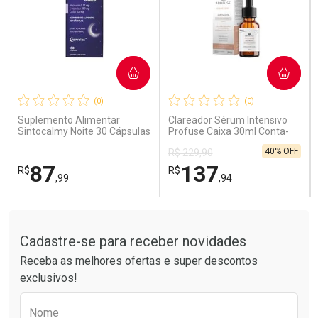
COMPRAR
COMPRAR
Ativar Desconto
Ativar Desconto
(0)
(0)
Comprar sem Desconto
Comprar sem Desconto
Comprar sem Desconto
Comprar sem Desconto
Suplemento Alimentar
Clareador Sérum Intensivo
Por R$ 189,99/cada
Por R$ 14,39/cada
Por R$ 189,99/cada
Por R$ 14,39/cada
Sintocalmy Noite 30 Cápsulas
Profuse Caixa 30ml Conta-
Gotas
40% OFF
R$ 229,90
87
137
R$
R$
,99
,94
Tudo sobre a Drogarias Pacheco
FECHAR
FECHAR
FEC
FEC
Laboratório
Laboratório
Por Menos
Por Menos
Cadastre-se para receber novidades
Receba as melhores ofertas e super descontos
exclusivos!
Preencha o formulário abaixo para receber 
Nome