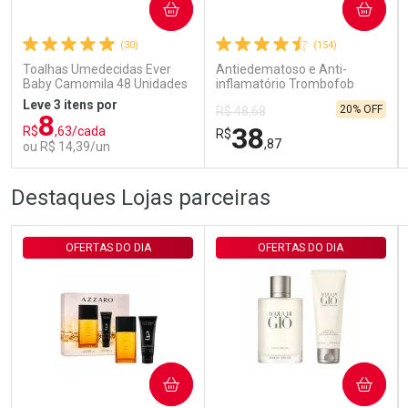
COMPRAR
COMPRAR
(30)
(154)
Comprar sem Desconto
Comprar sem Desconto
Por R$ 29,30/cada
Por R$ 29,30/cada
Toalhas Umedecidas Ever
Antiedematoso e Anti-
Baby Camomila 48 Unidades
inflamatório Trombofob
200U/g 40g
Leve 3 itens por
20% OFF
R$ 48,68
8
38
R$
,63/cada
R$
,87
ou R$ 14,39/un
FECHAR
FECHAR
FEC
FEC
Destaques Lojas parceiras
Laboratório
Laboratório
Por Menos
Por Menos
OFERTAS DO DIA
OFERTAS DO DIA
COMPRAR
COMPRAR
Ativar Desconto
Ativar Desconto