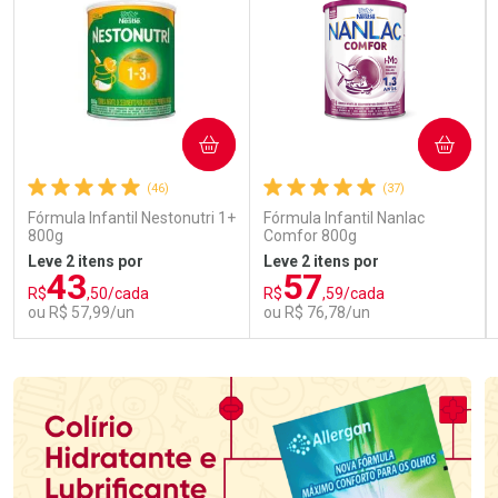
COMPRAR
COMPRAR
(46)
(37)
Fórmula Infantil Nestonutri 1+
Fórmula Infantil Nanlac
800g
Comfor 800g
Leve 2 itens por
Leve 2 itens por
43
57
R$
,50/cada
R$
,59/cada
ou R$ 57,99/un
ou R$ 76,78/un
FECHAR
FECHAR
FEC
FEC
Laboratório
Laboratório
Por Menos
Por Menos