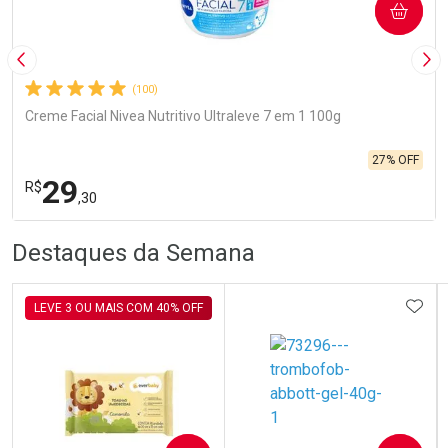
COMPRAR
Imagem Anterior
Pró
(100)
Creme Facial Nivea Nutritivo Ultraleve 7 em 1 100g
27% OFF
29
R$
,30
R
R
FECHA
FECHA
Destaques da Semana
Laboratório
Por Menos
ADIC
LEVE 3 OU MAIS COM 40% OFF
Ativar Desconto