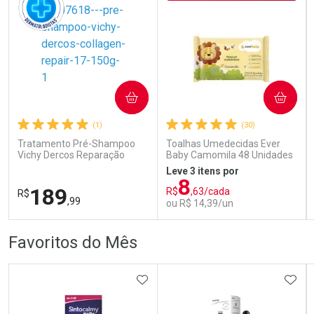
COMPRAR
COMPRAR
Ativar Desconto
Ativar Desconto
(1)
(30)
Comprar sem Desconto
Comprar sem Desconto
Comprar sem Desconto
Comprar sem Desconto
Tratamento Pré-Shampoo
Toalhas Umedecidas Ever
Por R$ 80,59/cada
Por R$ 407,99/cada
Por R$ 80,59/cada
Por R$ 407,99/cada
Vichy Dercos Reparação
Baby Camomila 48 Unidades
Profunda 150g
Leve 3 itens por
8
189
R$
,63/cada
R$
,99
ou R$ 14,39/un
FECHAR
FECHAR
FEC
FEC
Favoritos do Mês
Dermaclub
Laboratório
Por Menos
Por Menos
ADICIONAR AOS FAVORITOS
ADIC