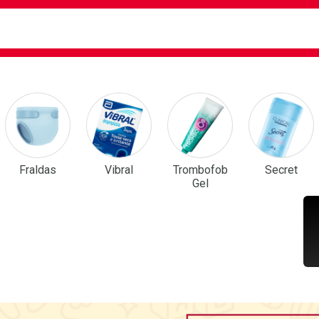
ca
isa?
em Destaque
Fraldas
Vibral
Trombofob
Secret
Gel