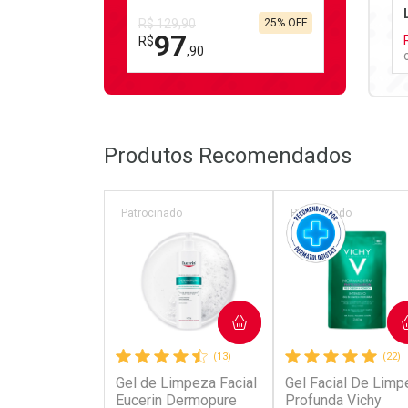
R$ 129,90
25% OFF
97
R$
,90
FECHAR
FECHAR
Laboratório
Por Menos
Produtos Recomendados
Patrocinado
Patrocinado
Ativar Desconto
COMPRAR
COMPRAR
Comprar sem Desconto
Comprar sem Desconto
(13)
(22)
Por R$ 97,90/cada
Por R$ 97,90/cada
Gel de Limpeza Facial
Gel Facial De Limp
Eucerin Dermopure
Profunda Vichy