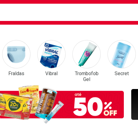
ca
isa?
em Destaque
Fraldas
Vibral
Trombofob
Secret
Gel