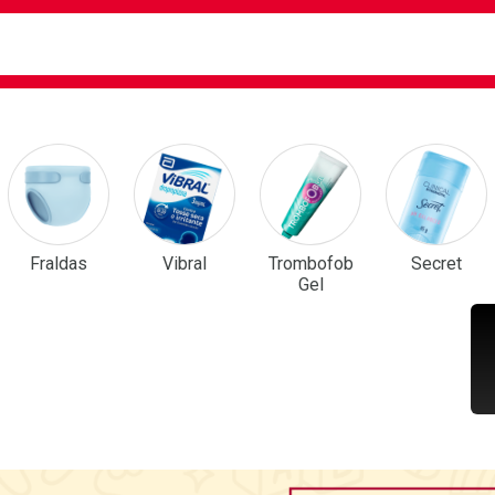
ca
isa?
em Destaque
Fraldas
Vibral
Trombofob
Secret
Gel