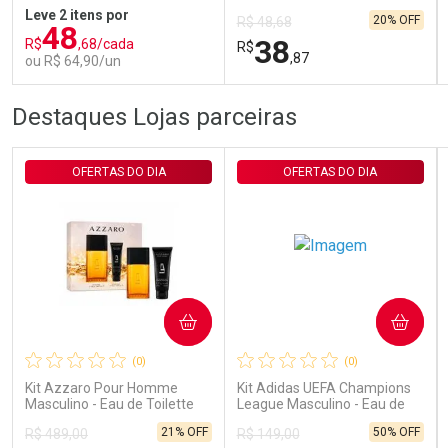
200U/g 40g
Leve 2 itens por
20% OFF
R$ 48,68
48
38
R$
,68/cada
R$
,87
ou R$ 64,90/un
FECHAR
FECHAR
FEC
FEC
Destaques Lojas parceiras
Laboratório
Laboratório
Por Menos
Por Menos
OFERTAS DO DIA
OFERTAS DO DIA
COMPRAR
COMPRAR
Ativar Desconto
Ativar Desconto
(0)
(0)
Comprar sem Desconto
Comprar sem Desconto
Comprar sem Desconto
Comprar sem Desconto
Kit Azzaro Pour Homme
Kit Adidas UEFA Champions
Por R$ 64,90/cada
Por R$ 38,87/cada
Por R$ 64,90/cada
Por R$ 38,87/cada
Masculino - Eau de Toilette
League Masculino - Eau de
100ml + Shampoo
Toilette 100ml + Shower Gel
21% OFF
50% OFF
R$ 489,00
R$ 149,00
250ml