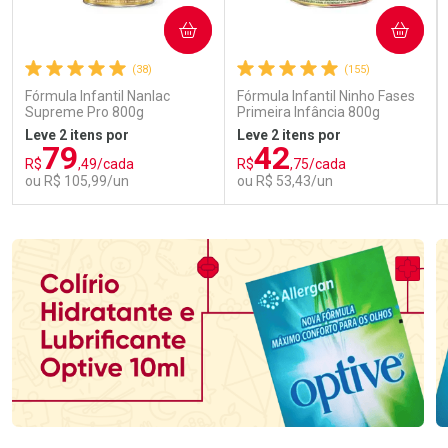
COMPRAR
COMPRAR
(38)
(155)
Fórmula Infantil Nanlac
Fórmula Infantil Ninho Fases
Supreme Pro 800g
Primeira Infância 800g
Leve 2 itens por
Leve 2 itens por
79
42
R$
,49/cada
R$
,75/cada
ou R$ 105,99/un
ou R$ 53,43/un
FECHAR
FECHAR
FEC
FEC
Laboratório
Laboratório
Por Menos
Por Menos
Ativar Desconto
Ativar Desconto