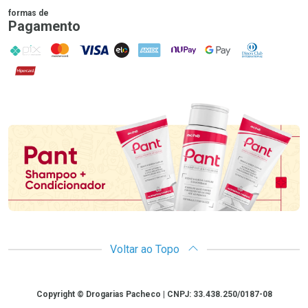
formas de
Pagamento
PIX
MasterCard
VISA
ELO
AMEX
NuPay
Google Pay
Diners Club
Hipercard
Promoção em Destaque
Voltar ao Topo
Copyright
Copyright © Drogarias Pacheco | CNPJ: 33.438.250/0187-08