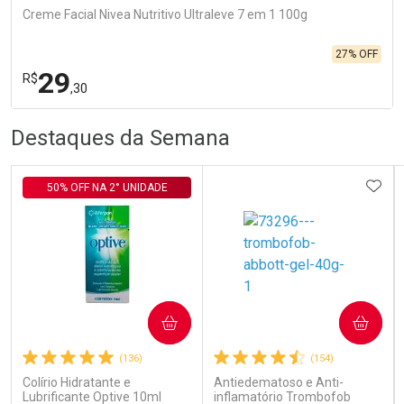
Creme Facial Nivea Nutritivo Ultraleve 7 em 1 100g
27% OFF
29
R$
,30
R
R
FECHA
FECHA
Destaques da Semana
Laboratório
Por Menos
ADIC
50% OFF NA 2° UNIDADE
Ativar Desconto
COMPRAR
COMPRAR
(136)
(154)
Comprar sem Desconto
Comprar sem Desconto
Por R$ 29,30/cada
Por R$ 29,30/cada
Colírio Hidratante e
Antiedematoso e Anti-
Lubrificante Optive 10ml
inflamatório Trombofob