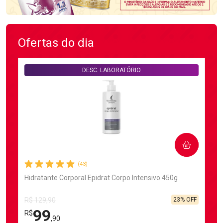
Ofertas do dia
DESC. LABORATÓRIO
COMPRAR
(43)
Hidratante Corporal Epidrat Corpo Intensivo 450g
23% OFF
R$ 129,90
99
R$
,90