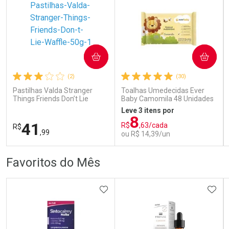
COMPRAR
COMPRAR
Ativar Desconto
Ativar Desconto
(2)
(30)
Comprar sem Desconto
Comprar sem Desconto
Comprar sem Desconto
Comprar sem Desconto
Pastilhas Valda Stranger
Toalhas Umedecidas Ever
Por R$ 37,99/cada
Por R$ 79,19/cada
Por R$ 37,99/cada
Por R$ 79,19/cada
Things Friends Don’t Lie
Baby Camomila 48 Unidades
Waffle 50g
Leve 3 itens por
8
41
R$
,63/cada
R$
,99
ou R$ 14,39/un
FECHAR
FECHAR
FEC
FEC
Favoritos do Mês
Laboratório
Laboratório
Por Menos
Por Menos
ADICIONAR AOS FAVORITOS
ADIC