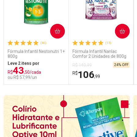
COMPRAR
COMPRAR
(46)
(13)
Fórmula Infantil Nestonutri 1+
Fórmula Infantil Nanlac
800g
Comfor 2 Unidades de 800g
Leve 2 itens por
24% OFF
R$ 140,99
43
106
R$
,50/cada
R$
,99
ou R$ 57,99/un
FECHAR
FECHAR
FEC
FEC
Laboratório
Laboratório
Por Menos
Por Menos