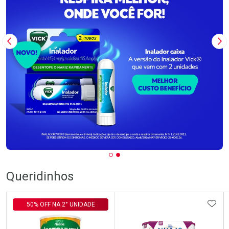
Imagem Anterior
Pr
Queridinhos
ADIC
50% OFF NA 2° UNIDADE