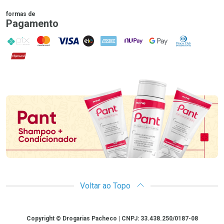
formas de
Pagamento
PIX
MasterCard
VISA
ELO
AMEX
NuPay
Google Pay
Diners Club
Hipercard
Promoção em Destaque
Voltar ao Topo
Copyright
Copyright © Drogarias Pacheco | CNPJ: 33.438.250/0187-08