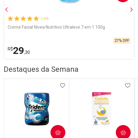
Imagem Anterior
Pró
(100)
Creme Facial Nivea Nutritivo Ultraleve 7 em 1 100g
27% OFF
29
R$
,30
R
R
FECHA
FECHA
Destaques da Semana
Laboratório
Por Menos
ADICIONAR AOS FAVORITOS
ADIC
Ativar Desconto
COMPRAR
COMPRAR