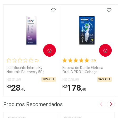
ADICIONAR AOS FAVORITOS
ADIC
COMPRAR
COMPRAR
(0)
(29)
Lubrificante Íntimo Ky
Escova de Dente Elétrica
Naturals Blueberry 50g
Oral-B PRO 1 Cabeça
Redonda Recarregável 1
10% OFF
36% OFF
R$ 31,59
R$ 278,99
Unidade
28
178
R$
R$
,40
,40
FECHAR
FECHAR
FEC
FEC
Produtos Recomendados
Imagem A
Pró
Laboratório
Laboratório
Por Menos
Por Menos