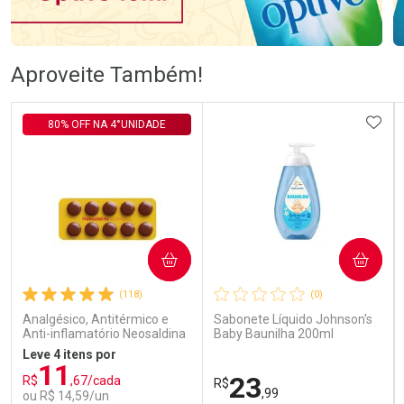
Ativar Desconto
Ativar Desconto
Aproveite Também!
Comprar sem Desconto
Comprar sem Desconto
Comprar sem Desconto
Comprar sem Desconto
ADIC
80% OFF NA 4°UNIDADE
Por R$ 57,99/cada
Por R$ 106,99/cada
Por R$ 57,99/cada
Por R$ 106,99/cada
COMPRAR
COMPRAR
(118)
(0)
Analgésico, Antitérmico e
Sabonete Líquido Johnson's
Anti-inflamatório Neosaldina
Baby Baunilha 200ml
30mg + 300mg + 30mg 10
Leve 4 itens por
Drágeas
11
23
R$
,67/cada
R$
,99
ou R$ 14,59/un