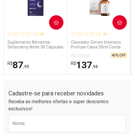
COMPRAR
COMPRAR
Ativar Desconto
Ativar Desconto
(0)
(0)
Comprar sem Desconto
Comprar sem Desconto
Comprar sem Desconto
Comprar sem Desconto
Suplemento Alimentar
Clareador Sérum Intensivo
Por R$ 41,99/cada
Por R$ 14,39/cada
Por R$ 41,99/cada
Por R$ 14,39/cada
Sintocalmy Noite 30 Cápsulas
Profuse Caixa 30ml Conta-
Gotas
40% OFF
R$ 229,90
87
137
R$
R$
,99
,94
Tudo sobre a Drogarias Pacheco
FECHAR
FECHAR
FEC
FEC
Laboratório
Laboratório
Por Menos
Por Menos
Cadastre-se para receber novidades
Receba as melhores ofertas e super descontos
exclusivos!
Preencha o formulário abaixo para receber 
Nome