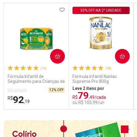
ADICIONAR AOS FAVORITOS
50% OFF NA 2° UNIDADE
COMPRAR
COMPRAR
(10)
(38)
Fórmula Infantil de
Fórmula Infantil Nanlac
Seguimento para Crianças de
Supreme Pro 800g
Primeira Infância Nestonutri
Leve 2 itens por
12% OFF
R$ 104,99
2 Unidades de 800g cada
79
92
R$
,49/cada
R$
,19
ou R$ 105,99/un
FECHAR
FECHAR
FEC
FEC
Laboratório
Laboratório
Por Menos
Por Menos