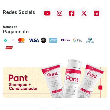
YouTube
Instagram
Facebook
Twitter
Linkedin
Redes Sociais
formas de
Pagamento
PIX
MasterCard
VISA
ELO
AMEX
NuPay
Google Pay
Diners Club
Hipercard
Promoção em Destaque