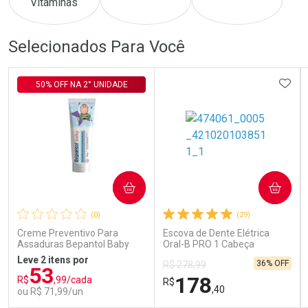
Comprar sem Desconto
Comprar sem Desconto
Comprar sem Desconto
Comprar sem Desconto
Selecionados Para Você
Por R$ 879,00/cada
Por R$ 149,00/cada
Por R$ 879,00/cada
Por R$ 149,00/cada
ADIC
50% OFF NA 2° UNIDADE
COMPRAR
COMPRAR
(0)
(29)
Creme Preventivo Para
Escova de Dente Elétrica
Assaduras Bepantol Baby
Oral-B PRO 1 Cabeça
Toy Story Personagens
Redonda Recarregável 1
Leve 2 itens por
36% OFF
R$ 278,99
Sortidos 120g
Unidade
53
178
R$
,99/cada
R$
,40
ou R$ 71,99/un