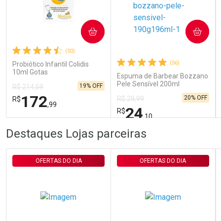
Ativar Desconto
COMPRAR
COMPRAR
(50)
Comprar sem Desconto
Comprar sem Desconto
Por R$ 29,30/cada
Por R$ 29,30/cada
(56)
Probiótico Infantil Colidis
10ml Gotas
Espuma de Barbear Bozzano
Pele Sensível 200ml
19% OFF
R$ 214,59
172
20% OFF
R$ 29,99
R$
,99
24
R$
,10
FECHAR
FECHAR
FEC
FEC
Destaques Lojas parceiras
Laboratório
Laboratório
Por Menos
Por Menos
OFERTAS DO DIA
OFERTAS DO DIA