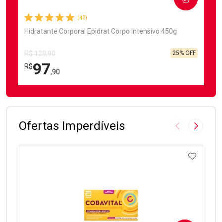
(43)
Hidratante Corporal Epidrat Corpo Intensivo 450g
25% OFF
R$ 129,90
97
R$
,90
FECHAR
FECHAR
Laboratório
Por Menos
Ofertas Imperdíveis
Imagem Anter
Próxima
ADICIO
Ativar Desconto