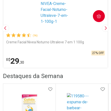
COMPRAR
Imagem Anterior
Pró
(96)
Creme Facial Nivea Noturno Ultraleve 7 em 1 100g
27% OFF
29
R$
,30
R
R
FECHA
FECHA
Destaques da Semana
Laboratório
Por Menos
ADICIONAR AOS FAVORITOS
ADIC