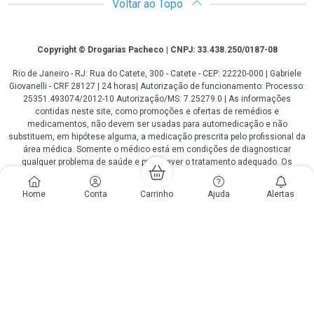
Voltar ao Topo
Copyright
Copyright © Drogarias Pacheco | CNPJ: 33.438.250/0187-08
Rio de Janeiro - RJ: Rua do Catete, 300 - Catete - CEP: 22220-000 | Gabriele
Giovanelli - CRF 28127 | 24 horas| Autorização de funcionamento: Processo:
25351.493074/2012-10 Autorização/MS: 7.25279.0 | As informações
contidas neste site, como promoções e ofertas de remédios e
medicamentos, não devem ser usadas para automedicação e não
substituem, em hipótese alguma, a medicação prescrita pelo profissional da
área médica. Somente o médico está em condições de diagnosticar
qualquer problema de saúde e prescrever o tratamento adequado. Os
preços e as promoções são válidos apenas para compras via internet. As
fotos contidas em nosso site são meramente ilustrativas. *Preços e
Home
Conta
Carrinho
Ajuda
Alertas
disponibilidade sujeitos a alterações no decorrer do dia. Antibióticos e
antimicrobianos vendas apenas em lojas físicas ou televendas. Portaria nº
344 - 01/02/1999 - Ministério da Saúde. Horário de funcionamento Central
de Vendas e Atendimento ao Cliente 4020 4404 ou 0800 282 10 10 de
domingo a domingo das 08h00 às 20h00.
LGPD Aceite os Cookies