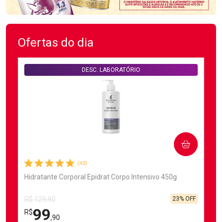
Ofertas do dia
DESC. LABORATÓRIO
COMPRAR
(43)
Hidratante Corporal Epidrat Corpo Intensivo 450g
23% OFF
R$ 129,90
99
R$
,90