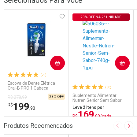
Selecionados Para Você
ADICIONAR AOS FAVORITOS
20% OFF NA 2° UNIDADE
COMPRAR
COMPRAR
(29)
Escova de Dente Elétrica
(80)
Oral-B PRO 1 Cabeça
Redonda Recarregável 1
Suplemento Alimentar
28% OFF
R$ 278,99
Unidade
Nutren Senior Sem Sabor
199
R$
740g
Leve 2 itens por
,90
169
R$
,00/cada
ou R$ 187,77/un
FECHAR
FECHAR
FEC
FEC
Produtos Recomendados
Imagem A
Pró
Laboratório
Laboratório
Por Menos
Por Menos