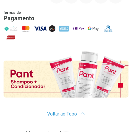
formas de
Pagamento
PIX
MasterCard
VISA
ELO
AMEX
NuPay
Google Pay
Diners Club
Hipercard
Promoção em Destaque
Voltar ao Topo