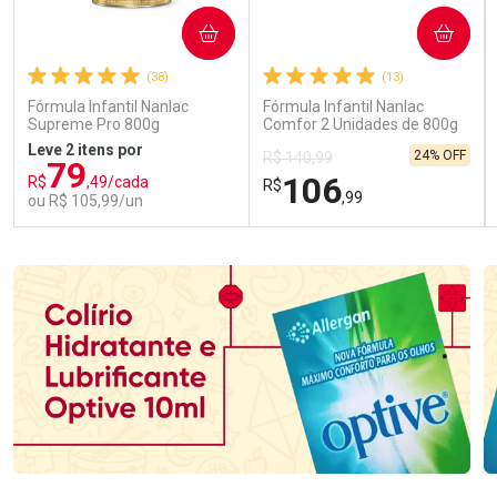
COMPRAR
COMPRAR
(38)
(13)
Fórmula Infantil Nanlac
Fórmula Infantil Nanlac
Supreme Pro 800g
Comfor 2 Unidades de 800g
Leve 2 itens por
24% OFF
R$ 140,99
79
106
R$
,49/cada
R$
,99
ou R$ 105,99/un
FECHAR
FECHAR
FEC
FEC
Laboratório
Laboratório
Por Menos
Por Menos
Ativar Desconto
Ativar Desconto