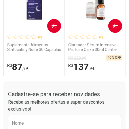
COMPRAR
COMPRAR
Ativar Desconto
Ativar Desconto
(0)
(0)
Comprar sem Desconto
Comprar sem Desconto
Comprar sem Desconto
Comprar sem Desconto
Suplemento Alimentar
Clareador Sérum Intensivo
Por R$ 85,99/cada
Por R$ 59,58/cada
Por R$ 85,99/cada
Por R$ 59,58/cada
Sintocalmy Noite 30 Cápsulas
Profuse Caixa 30ml Conta-
Gotas
40% OFF
R$ 229,90
87
137
R$
R$
,99
,94
Tudo sobre a Drogarias Pacheco
FECHAR
FECHAR
FEC
FEC
Laboratório
Laboratório
Por Menos
Por Menos
Cadastre-se para receber novidades
Receba as melhores ofertas e super descontos
exclusivos!
Preencha o formulário abaixo para receber 
Nome