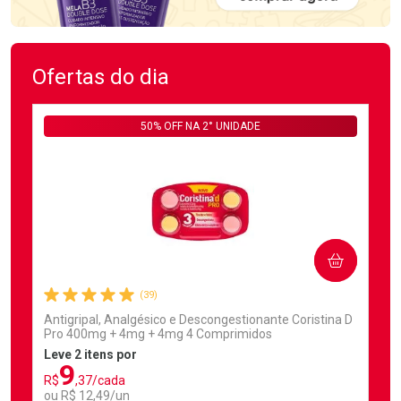
Ofertas do dia
50% OFF NA 2° UNIDADE
COMPRAR
(39)
Antigripal, Analgésico e Descongestionante Coristina D
Pro 400mg + 4mg + 4mg 4 Comprimidos
Leve 2 itens por
9
R$
,37/cada
ou R$ 12,49/un