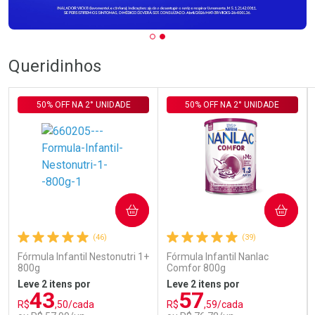
Queridinhos
50% OFF NA 2° UNIDADE
50% OFF NA 2° UNIDADE
COMPRAR
COMPRAR
(46)
(39)
Fórmula Infantil Nestonutri 1+
Fórmula Infantil Nanlac
800g
Comfor 800g
Leve 2 itens por
Leve 2 itens por
43
57
R$
,50/cada
R$
,59/cada