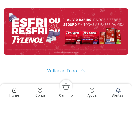
Promoção em Destaque
Voltar ao Topo
Copyright
Copyright © Drogarias Pacheco | CNPJ: 33.438.250/0187-08
Home
Conta
Carrinho
Ajuda
Alertas
Rio de Janeiro - RJ: Rua do Catete, 300 - Catete - CEP: 22220-000 | Gabriele
Giovanelli - CRF 28127 | 24 horas| Autorização de funcionamento: Processo:
25351.493074/2012-10 Autorização/MS: 7.25279.0 | As informações
contidas neste site, como promoções e ofertas de remédios e
medicamentos, não devem ser usadas para automedicação e não
substituem, em hipótese alguma, a medicação prescrita pelo profissional da