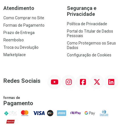
Atendimento
Segurança e
Privacidade
Como Comprar no Site
Política de Privacidade
Formas de Pagamento
Portal do Titular de Dados
Prazo de Entrega
Pessoais
Reembolso
Como Protegemos os Seus
Troca ou Devolução
Dados
Marketplace
Configuração de Cookies
YouTube
Instagram
Facebook
Twitter
Linkedin
Redes Sociais
formas de
Pagamento
PIX
MasterCard
VISA
ELO
AMEX
NuPay
Google Pay
Diners Club
Hipercard