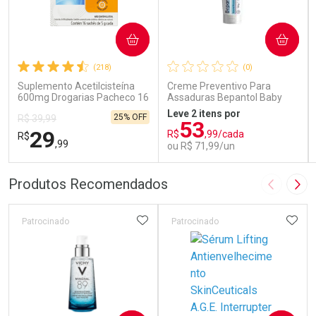
COMPRAR
COMPRAR
(218)
(0)
Suplemento Acetilcisteína
Creme Preventivo Para
600mg Drogarias Pacheco 16
Assaduras Bepantol Baby
Sachês
Toy Story Personagens
Leve 2 itens por
25% OFF
R$ 39,99
Sortidos 120g
53
29
R$
,99/cada
R$
,99
ou R$ 71,99/un
FECHAR
FECHAR
FEC
FEC
Produtos Recomendados
Imagem A
Pró
Laboratório
Laboratório
Por Menos
Por Menos
ADICIONAR AOS FAVORITOS
ADIC
Patrocinado
Patrocinado