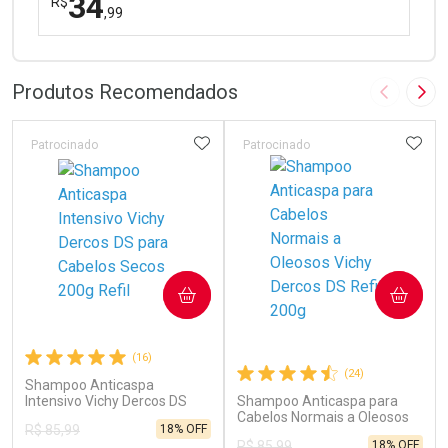
34
R$
,99
FECHAR
FECHAR
Laboratório
Por Menos
Produtos Recomendados
Imagem A
Pró
ADICIONAR AOS FAVORITOS
ADIC
Patrocinado
Patrocinado
Ativar Desconto
COMPRAR
COMPRAR
Comprar sem Desconto
Comprar sem Desconto
Por R$ 34,99/cada
Por R$ 34,99/cada
(16)
(24)
Shampoo Anticaspa
Intensivo Vichy Dercos DS
Shampoo Anticaspa para
para Cabelos Secos 200g
Cabelos Normais a Oleosos
18% OFF
R$ 85,99
Refil
Vichy Dercos DS Refil 200g
18% OFF
R$ 85,99