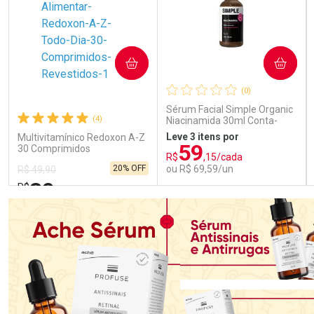
COMPRAR
COMPRAR
(0)
Sérum Facial Simple Organic
(4)
Niacinamida 30ml Conta-
Gotas
Leve 3 itens por
Multivitamínico Redoxon A-Z
59
30 Comprimidos
R$
,15/cada
20% OFF
ou R$ 69,59/un
R$ 49,90
39
R$
,89
FECHAR
FECHAR
FEC
FEC
Laboratório
Laboratório
Por Menos
Por Menos