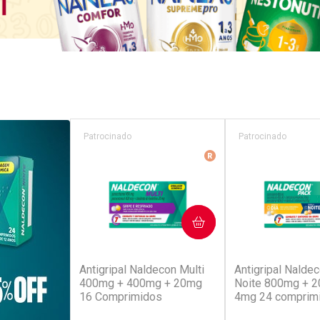
Patrocinado
Patrocinado
Medicamento De Refer
COMPRAR
COM
(52)
(4
Antigripal Naldecon Multi
Antigripal Naldec
400mg + 400mg + 20mg
Noite 800mg + 
16 Comprimidos
4mg 24 comprim