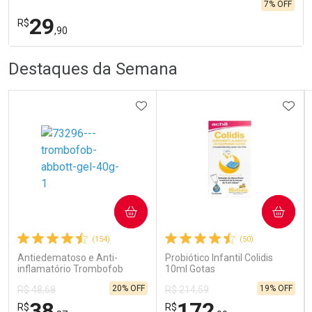
7% OFF
29
R$
,90
R
R
FECHA
FECHA
Destaques da Semana
Laboratório
Por Menos
ADICIONAR AOS FAVORITOS
ADIC
Ativar Desconto
COMPRAR
COMPRAR
(154)
(50)
Comprar sem Desconto
Comprar sem Desconto
Por R$ 29,90/cada
Por R$ 29,90/cada
Antiedematoso e Anti-
Probiótico Infantil Colidis
inflamatório Trombofob
10ml Gotas
200U/g 40g
20% OFF
19% OFF
R$ 48,68
R$ 214,59
38
172
R$
R$