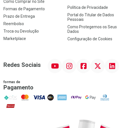
Como Comprar no Site
Política de Privacidade
Formas de Pagamento
Portal do Titular de Dados
Prazo de Entrega
Pessoais
Reembolso
Como Protegemos os Seus
Troca ou Devolução
Dados
Marketplace
Configuração de Cookies
YouTube
Instagram
Facebook
Twitter
Linkedin
Redes Sociais
formas de
Pagamento
PIX
MasterCard
VISA
ELO
AMEX
NuPay
Google Pay
Diners Club
Hipercard
Promoção em Destaque