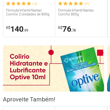
(13)
(37)
Fórmula Infantil Nanlac
Fórmula Infantil Nanlac
Comfor 2 Unidades de 800g
Comfor 800g
140
76
R$
R$
,99
,78
FECHAR
FECHAR
FEC
FEC
Laboratório
Laboratório
Por Menos
Por Menos
Ativar Desconto
Ativar Desconto
Aproveite Também!