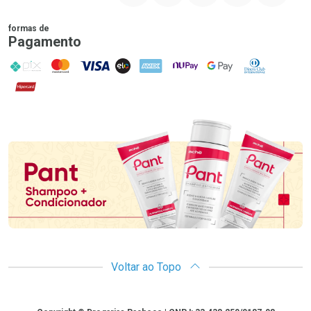
formas de
Pagamento
PIX
MasterCard
VISA
ELO
AMEX
NuPay
Google Pay
Diners Club
Hipercard
Promoção em Destaque
Voltar ao Topo
Copyright