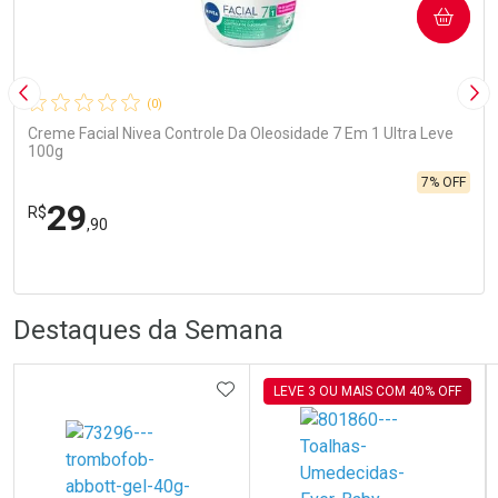
COMPRAR
Imagem Anterior
Pró
(0)
Creme Facial Nivea Controle Da Oleosidade 7 Em 1 Ultra Leve
100g
7% OFF
29
R$
,90
FECHA
FECHA
Laboratório
Por Menos
R
R
Destaques da Semana
ADICIONAR AOS FAVORITOS
LEVE 3 OU MAIS COM 40% OFF
Ativar Desconto