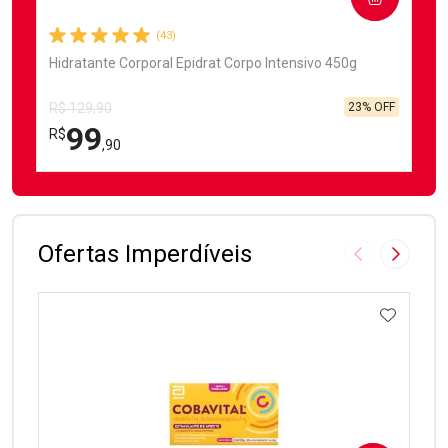
(43)
Hidratante Corporal Epidrat Corpo Intensivo 450g
23% OFF
R$ 129,90
99
R$
,90
FECHAR
FECHAR
Laboratório
Por Menos
Ofertas Imperdíveis
Imagem Anter
Próxima
ADICIO
Ativar Desconto