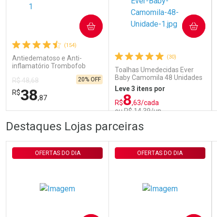
COMPRAR
COMPRAR
Comprar sem Desconto
Comprar sem Desconto
Por R$ 29,90/cada
Por R$ 29,90/cada
(154)
(30)
Antiedematoso e Anti-
inflamatório Trombofob
Toalhas Umedecidas Ever
200U/g 40g
Baby Camomila 48 Unidades
20% OFF
R$ 48,68
Leve 3 itens por
38
R$
8
,87
R$
,63/cada
ou R$ 14,39/un
FECHAR
FECHAR
FEC
FEC
Destaques Lojas parceiras
Laboratório
Laboratório
Por Menos
Por Menos
OFERTAS DO DIA
OFERTAS DO DIA