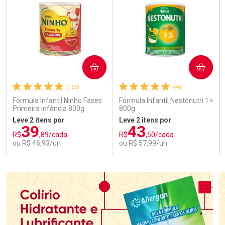
COMPRAR
COMPRAR
(155)
(46)
Fórmula Infantil Ninho Fases
Fórmula Infantil Nestonutri 1+
Primeira Infância 800g
800g
Leve 2 itens por
Leve 2 itens por
39
43
R$
,89/cada
R$
,50/cada
ou R$ 46,93/un
ou R$ 57,99/un
FECHAR
FECHAR
FEC
FEC
Laboratório
Laboratório
Por Menos
Por Menos